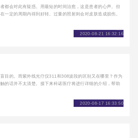
患者都会对此有疑惑。用最短的时间治愈，这是患者的心声。但
病在一定的周期内得到好转。过量的照射则会对皮肤造成损伤。
者有帮助。
2020-08-21 16:32:16
盲目的。而紫外线光疗仪311和308波段的区别又在哪里？作为
接触的话并不太清楚。接下来科诺医疗将进行详细的介绍，帮助
2020-08-17 16:33:50