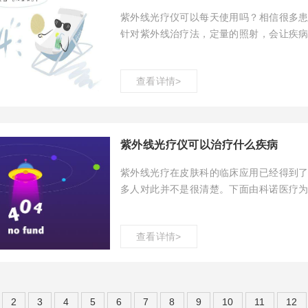
紫外线光疗仪可以每天使用吗？相信很多
针对紫外线治疗法，定量的照射，会让疾
科诺医疗为大家介绍相关内容，希望对患
查看详情>
紫外线光疗仪可以治疗什么疾病
紫外线光疗在皮肤科的临床应用已经得到
多人对此并不是很清楚。下面由科诺医疗为
了解一下关于白癜风的几种治疗方法。
查看详情>
2
3
4
5
6
7
8
9
10
11
12