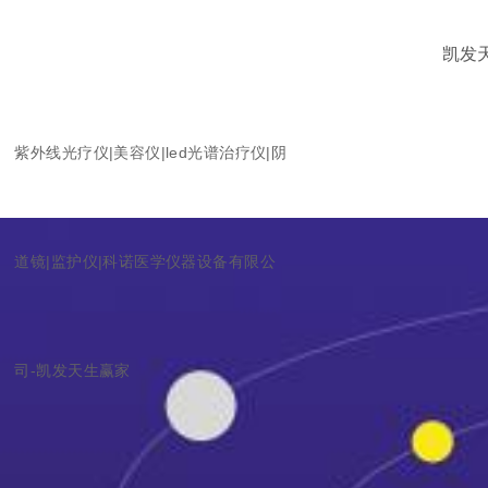
凯发
紫外线光疗仪|美容仪|led光谱治疗仪|阴
道镜|监护仪|科诺医学仪器设备有限公
司-凯发天生赢家