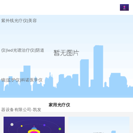
紫外线光疗仪|美容
仪|led光谱治疗仪|阴道
镜|监护仪|科诺医学仪
家用光疗仪
器设备有限公司-凯发