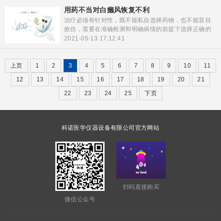
疼不痒的白斑，不知道是不是白癜风，不疼不痒的白斑
用药不当对白癞风恢复不利
皮肤病极有可能是白癜风?通过下面的文章的介绍，您可
治疗必须有针对性，既不能私自选择药物，也不能盲目
以详细的了解一下。
效仿，需要在准确检测和明确病情的前提下选择正确的
治疗方案，才能尽快实现白斑康复。
2021-05-13 17:12:41
上页
1
2
3
4
5
6
7
8
9
10
11
12
13
14
15
16
17
18
19
20
21
22
23
24
25
下页
科诺医学仪器设备有限公司官方网站
扫码直接购买
微信公众号