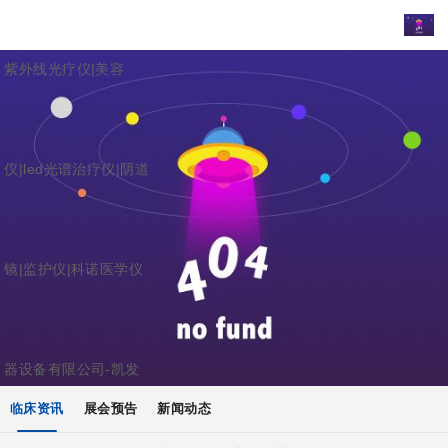
紫外线光疗仪|美容
仪|led光谱治疗仪|阴道
镜|监护仪|科诺医学仪
器设备有限公司-凯发
临床资讯
展会预告
新闻动态