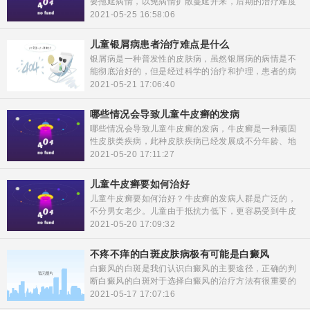
要拖延病情，以免病情扩散蔓延开来，后期的治疗难度
将大大提升。银屑病的危害性较大，令患者身心健康受
2021-05-25 16:58:06
损，一定要合理的安排进行治疗，这样才能更好的治愈
疾病，当皮损面积变大后，进行一定的调整治疗才是关
儿童银屑病患者治疗难点是什么
键。
银屑病是一种普发性的皮肤病，虽然银屑病的病情是不
能彻底治好的，但是经过科学的治疗和护理，患者的病
情是可以康复的。其中儿童银屑病患者的病情，一般是
2021-05-21 17:06:40
治疗比较及时的，但是即使是这样，儿童银屑病患者在
治疗的时候要有要克服的难点。
哪些情况会导致儿童牛皮癣的发病
哪些情况会导致儿童牛皮癣的发病，牛皮癣是一种顽固
性皮肤类疾病，此种皮肤疾病已经发展成不分年龄、地
域、环境都可患此疾病，儿童又是一个免疫力比较低下
2021-05-20 17:11:27
的群体，如何才能更好的护理儿童的疾病，在什么样的
情况下会导致儿童牛皮癣的产生呢。
儿童牛皮癣要如何治好
儿童牛皮癣要如何治好？牛皮癣的发病人群是广泛的，
不分男女老少。儿童由于抵抗力低下，更容易受到牛皮
癣的侵害。儿童处于生长发育阶段，容易受到外界的刺
2021-05-20 17:09:32
激。那么儿童牛皮癣要如何治好呢，接下来一起了解一
下：
不疼不痒的白斑皮肤病极有可能是白癜风
白癜风的白斑是我们认识白癜风的主要途径，正确的判
断白癜风的白斑对于选择白癜风的治疗方法有很重要的
作用。但是并不是所有的人都能准确的分辨白癜风的病
2021-05-17 17:07:16
情，所以出现了很多误诊误治的现象。患者身上出现不