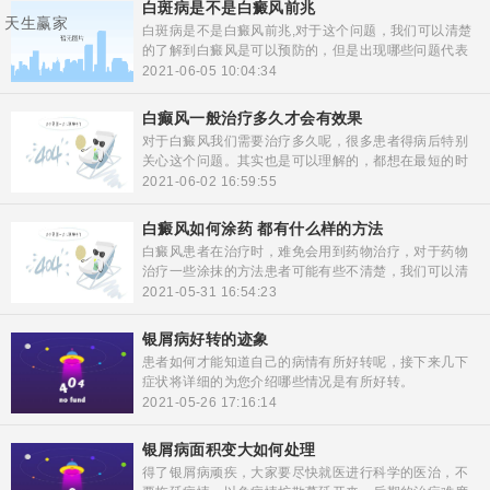
白斑病是不是白癜风前兆
天生赢家
白斑病是不是白癜风前兆,对于这个问题，我们可以清楚
的了解到白癜风是可以预防的，但是出现哪些问题代表
着，要发生白癜风了呢，大家可以根据以下现象，进行
2021-06-05 10:04:34
一下自检，预祝每个患者都能早日康复！
白癫风一般治疗多久才会有效果
对于白癜风我们需要治疗多久呢，很多患者得病后特别
关心这个问题。其实也是可以理解的，都想在最短的时
间内，得到最快的治疗，白癜风是一种长期需要与之抗
2021-06-02 16:59:55
衡的疾病，希望患者们一定要坚持下去，才能战胜病
魔。
白癜风如何涂药 都有什么样的方法
白癜风患者在治疗时，难免会用到药物治疗，对于药物
治疗一些涂抹的方法患者可能有些不清楚，我们可以清
楚的了解一些，如何涂药的方法，下面咱们一起来关注
2021-05-31 16:54:23
一下。
银屑病好转的迹象
患者如何才能知道自己的病情有所好转呢，接下来几下
症状将详细的为您介绍哪些情况是有所好转。
2021-05-26 17:16:14
银屑病面积变大如何处理
得了银屑病顽疾，大家要尽快就医进行科学的医治，不