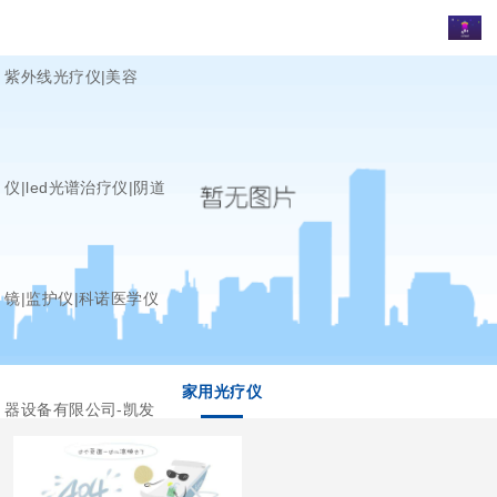
紫外线光疗仪|美容
仪|led光谱治疗仪|阴道
镜|监护仪|科诺医学仪
家用光疗仪
器设备有限公司-凯发