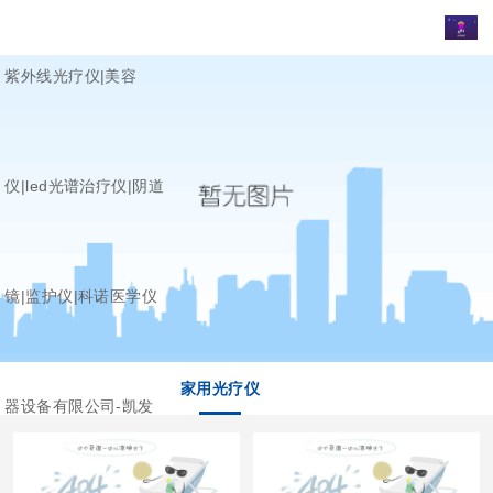
紫外线光疗仪|美容
仪|led光谱治疗仪|阴道
镜|监护仪|科诺医学仪
家用光疗仪
器设备有限公司-凯发