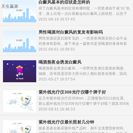
白癜风基本的症状是怎样的
天生赢家
得了白癜风基本的症状有哪些呢，一些患者由于谈“白”色
变，身上出现一点白斑都会向白癜风上面联想，以至于
这个疾病成为了一些人心中的恐怖色，那么白癜风到底
2021-06-16 16:57:45
是怎样的呢，什么样的白斑才是白癜风，它的基本症状
有哪些，我们一起来看一下：
男性喝酒对白癜风的复发有影响吗
男性饮酒还是比较常见的，一些患者喝酒后担心会不会
对身体有影响，接下来这一篇将对是否喝酒对身体有影
响，做出一定的介绍，希望对部分朋友有帮助。
2021-06-01 16:58:01
喝酒熬夜会诱发白癜风
喝酒熬夜会诱发白癜风，一些男性患者比较喜欢喝酒、
抽烟，还有就是目前大部分的人都比较喜欢熬夜，因此
熬夜会不会导致白癜风的产生呢？生活作息不规律会造
2021-05-27 16:57:54
成身体机能的变化，至于会不会因为这些原因造成白癜
风的诱发，我们一起来了解一下：
紫外线光疗仪308光疗仪哪个牌子好
近几年紫外线光疗仪308nm，正慢慢取代311的位置。
那么紫外线光疗仪308光疗仪哪个牌子好呢？因其308光
疗仪治疗效果比311的快一些，近几年来308nm光疗
2020-08-31 16:48:33
仪，使用率更高一些。但是不同的波段，在治疗的时候
它的作用也是不一样的，并不能因为效果好而就使用
紫外线光疗仪最长照射几分钟
308，还是要根据实际情况来治疗。
很多患者在购买紫外线产品时，都不太清楚照射时间。