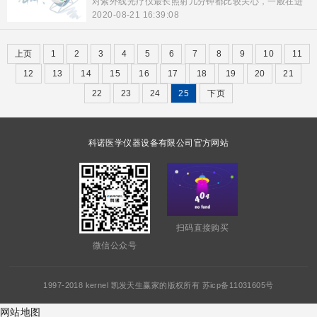
对紫外线光疗仪最长照射几分钟都比较关心，一般在进
行光照射时先进行一个med皮肤测试。具体的照射时间
2020-08-21 16:39:08
还要根据患者的自身情况来判定。下面由科诺医疗介绍
部分疾病的治疗时长，希望对患者有帮助。
上页
1
2
3
4
5
6
7
8
9
10
11
12
13
14
15
16
17
18
19
20
21
22
23
24
25
下页
科诺医学仪器设备有限公司官方网站
扫码直接购买
微信公众号
1997-2018 kernel 凯发天生赢家的版权所有 苏icp备11031605号
网站地图