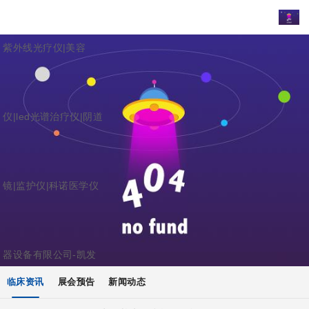
紫外线光疗仪|美容
仪|led光谱治疗仪|阴道
镜|监护仪|科诺医学仪
器设备有限公司-凯发
临床资讯
展会预告
新闻动态