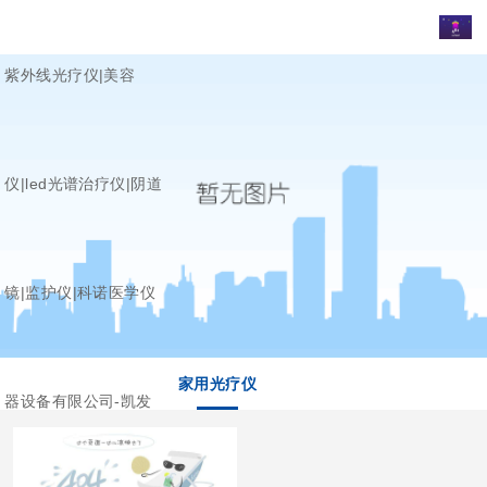
紫外线光疗仪|美容
仪|led光谱治疗仪|阴道
镜|监护仪|科诺医学仪
家用光疗仪
器设备有限公司-凯发