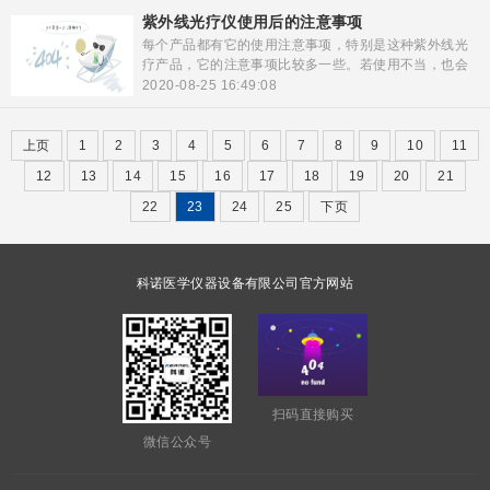
量、时间。紫外线光疗仪只有选择最适合自己的产品，
紫外线光疗仪使用后的注意事项
在治疗的时候才能更好的治愈。
每个产品都有它的使用注意事项，特别是这种紫外线光
疗产品，它的注意事项比较多一些。若使用不当，也会
对自身皮肤有所损害。所以我们在使用前一定要仔细阅
2020-08-25 16:49:08
读产品使用手册，如果是家用产品，更要仔细阅读使用
说明，配带好相应的防护工具。
上页
1
2
3
4
5
6
7
8
9
10
11
12
13
14
15
16
17
18
19
20
21
22
23
24
25
下页
科诺医学仪器设备有限公司官方网站
扫码直接购买
微信公众号