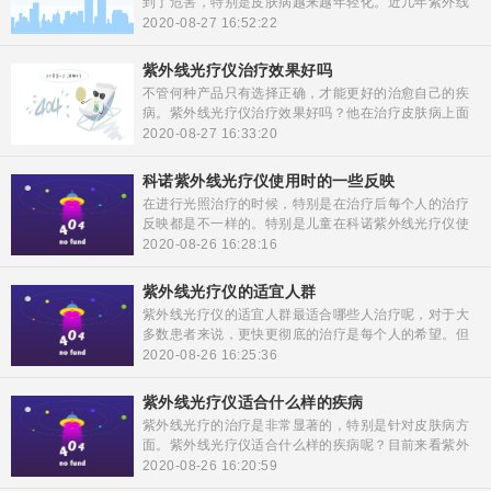
到了危害，特别是皮肤病越来越年轻化。近几年紫外线
光疗仪走进家庭中，因其产品携带方便，使用简单深受
2020-08-27 16:52:22
患者的认可。那么众多产品中，紫外线光疗仪家用产品
哪个好呢？针对不同的机型，我们来了解一下每个产品
紫外线光疗仪治疗效果好吗
的特点。
不管何种产品只有选择正确，才能更好的治愈自己的疾
病。紫外线光疗仪治疗效果好吗？他在治疗皮肤病上面
有着什么样的效果。多数患者在初次治疗的时候并不太
2020-08-27 16:33:20
清楚剂量，对使用后的效果更关注一些。不同的病情所
治疗的疾病，所产生的效果都不一样的，一起来了解一
科诺紫外线光疗仪使用时的一些反映
下部分介绍。
在进行光照治疗的时候，特别是在治疗后每个人的治疗
反映都是不一样的。特别是儿童在科诺紫外线光疗仪使
用时的一些反映，相对强烈一些。对于一些治疗后的反
2020-08-26 16:28:16
映，我们应该相对做出什么样的调整呢，一起来了解一
下。
紫外线光疗仪的适宜人群
紫外线光疗仪的适宜人群最适合哪些人治疗呢，对于大
多数患者来说，更快更彻底的治疗是每个人的希望。但
也并不是每个人都适合紫外线光疗产品，特别是308准分
2020-08-26 16:25:36
子光问世来，这种产品的适应人群就更明确一些。紫外
线光治疗虽然取得了临床上的认可，但是患者在家治疗
紫外线光疗仪适合什么样的疾病
的时候还是要特别注意，在使用的时候严格使用操作规
紫外线光疗的治疗是非常显著的，特别是针对皮肤病方
范，以免造成其他的事故。
面。紫外线光疗仪适合什么样的疾病呢？目前来看紫外
线对于白癜风、银屑病都有很好的治疗效果。但是如果
2020-08-26 16:20:59
是在家治疗的话，还是需要跟医生沟通清楚一个治疗剂