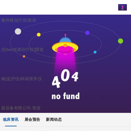
紫外线光疗仪|美容
仪|led光谱治疗仪|阴道
镜|监护仪|科诺医学仪
器设备有限公司-凯发
临床资讯
展会预告
新闻动态