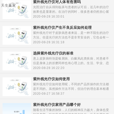
紫外线光疗仪对人体有危害吗
天生赢家
光照治疗自从得到临床与患者的认可后，近几年的治疗
效果也是显著的。在治疗的同时，很多患者仍然担心紫
外线光疗仪对人体有危害吗？长时间照射会让身体恶化
2020-08-28 16:33:01
吗？其实这些问题，对于患者来说都是非常重要的问
题。每个人都想彻底的治疗疾病而不会带来副作用。
紫外线光疗仪产生不良反应如何处理
紫外线光疗对于皮肤病患者来说，是一种不陌生的治疗
方法。但是光疗的方法也不是非常安全的，它也会有一
些皮肤上的不良反映。当然这些反映都是比较正常的，
2020-08-28 16:31:18
像光照后一些红斑反映就属于正确反映，如果红斑反映
在12-24小时内出现，才适为良好现象。那么若在紫外线
选择紫外线光疗仪的标准
光疗仪产生不良反应如何处理，重点介绍一些反映后的
患上皮肤病特别是银屑病、白癜风此类疾病，对患者不
治疗方法，供大家参考。
仅是身体上的折磨同样也有心理上的。生活、学业、恋
爱、婚姻都受影响，甚至是一生的心理疾病。近些年来
2020-08-28 16:22:20
紫外线光疗仪治疗皮肤病，出现在大家的视野里，因其
治疗见效快、疗程短得到了患者的追捧。那么选择紫外
紫外线光疗仪如何使用
线光疗仪的标准，都有哪些呢。一起来科普一下。
紫外线光疗仪如何使用呢，不同的产品所操作的方法都
是不同的。虽然操作方法不同，但治疗的理念基本相通
的。治疗方法与治疗的注意事项都是不同的。而且还根
2020-08-27 16:58:37
据不同的病种进行分类，所以在使用时候一定要了解清
楚，以免对自己造成伤害。
紫外线光疗仪家用产品哪个好
随着生活节奏的加快，人们的精神压力越大，身体也受