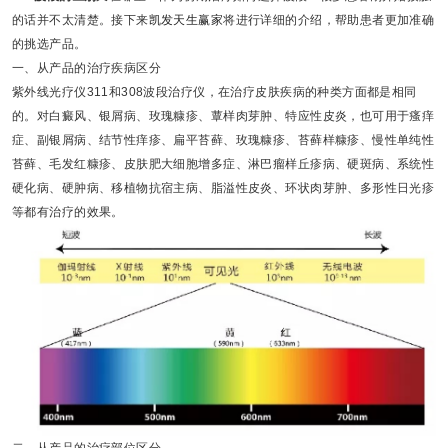
的话并不太清楚。接下来
凯发天生赢家
将进行详细的介绍，帮助患者更加准确
的挑选产品。
一、
从产品的治疗疾病区分
紫外线光疗仪
311
和
308
波段治疗仪，在治疗皮肤疾病的种类方面都是相同
的。对白癜风、银屑病、玫瑰糠疹、
蕈
样肉芽肿、特应性皮炎，也可用于瘙痒
症、副银屑
病、结节性痒疹、扁平苔藓、玫瑰糠疹、苔藓样糠疹、
慢性单纯性
苔藓、毛发红糠疹、皮肤肥大细胞增多
症、淋巴瘤样丘疹病、硬斑病、系统性
硬化病、硬肿病、移植物抗宿主病、脂溢性皮炎、环状肉芽肿、多
形性日光疹
等都有治疗的效果。
二、
从产品的治疗部位区分