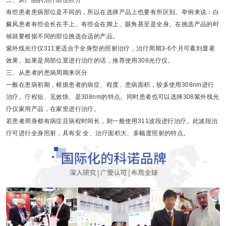
有些患者患病部位是不同的，所以在选择产品上也要有所区别。举例来说：白
癜风患者有些会长在手上、有些会在脚上、眼角甚至是全身。在挑选产品的时
候就要根据不同的部位挑选合适的产品。
紫外线光疗仪
311
更适合于全身型的照射治疗，治疗周期
3-6
个月可看到显著
效果。如果是局部位置进行治疗的话，推荐使用
308
光疗仪。
三、
从患者的患病周期来区分
一般在患病初期，根据患者的病症、程度、患病面积，较多使用
308nm
进行
治疗。疗程短、见效快、是
308nm
的特点。同时患者也可以选择
308
紫外线光
疗仪家用产品，在家里进行治疗。
若患者周身都有病症且病程时间长，则一般使用
311
波段进行治疗。此波段治
疗可进行全身照射，具有安 全、治疗面积大、多幅度照射的特点。