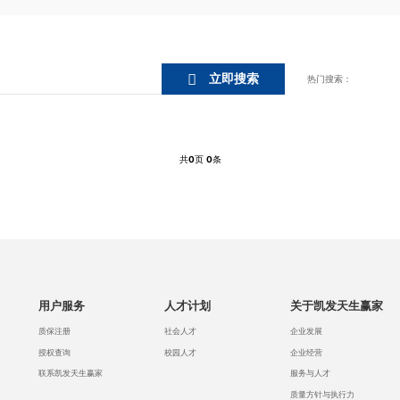
列
列
列
列
立即搜索
热门搜索：
共
0
页
0
条
用户服务
人才计划
关于凯发天生赢家
质保注册
社会人才
企业发展
授权查询
校园人才
企业经营
联系凯发天生赢家
服务与人才
质量方针与执行力