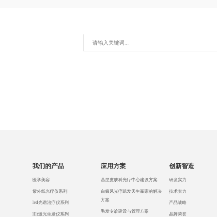
部
列
列
我们的产品
应用方案
创新智造
医学美容
基层皮肤科光疗中心建设方案
研发实力
紫外线光疗仪系列
白癜风光疗凯发天生赢家的解决
技术实力
方案
led光谱治疗仪系列
产品战略
毛发专诊建设与管理方案
lllt激光生发仪系列
品牌荣誉