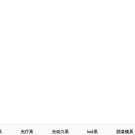
凯发天生赢家
系
光疗系
光动力系
led系
阴道镜系