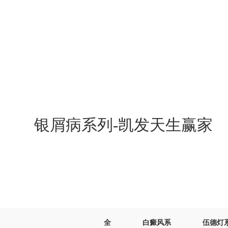
凯发天生赢家
银屑病系列-凯发天生赢家
全
白癜风系
伍德灯