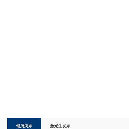
联系凯发天生赢家
english
创新智造
用户服务
人才计划
关于凯发天生赢家
银屑病系
激光生发系