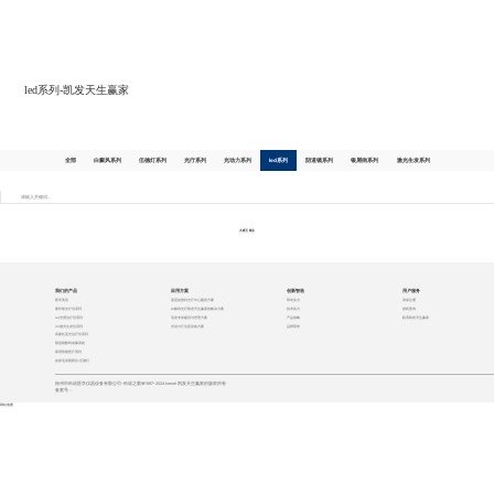
凯发天生赢家
led系列-凯发天生赢家
全部
白癜风系列
伍德灯系列
光疗系列
光动力系列
led系列
阴道镜系列
银屑病系列
激光生发系列
共
0
页
0
条
我们的产品
应用方案
创新智造
用户服务
医学美容
基层皮肤科光疗中心建设方案
研发实力
质保注册
紫外线光疗仪系列
白癜风光疗凯发天生赢家的解决方案
技术实力
授权查询
led光谱治疗仪系列
毛发专诊建设与管理方案
产品战略
联系凯发天生赢家
lllt激光生发仪系列
光动力疗法及设备方案
品牌荣誉
高能红蓝光治疗仪系列
阴道镜数码成像系统
家用智能医疗系列
皮肤毛发观察仪-伍德灯
徐州市科诺医学仪器设备有限公司-科诺之窗©1997-2024 kernel 凯发天生赢家的版权所有
备案号：
网站地图