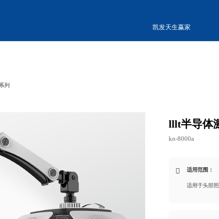
凯发天生赢家
仪系列
lllt半
kn-8000a
适用范围：
适用于头部