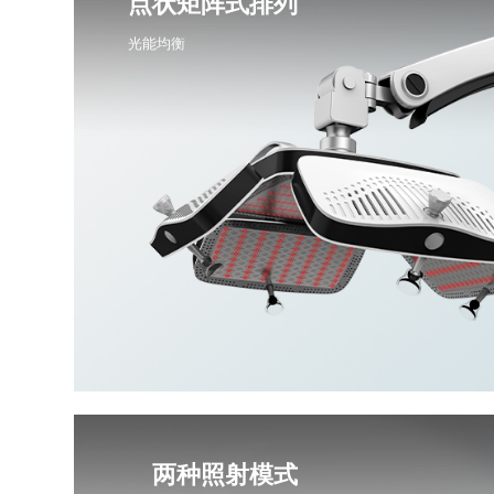
点状矩阵式排列
光能均衡
两种照射模式