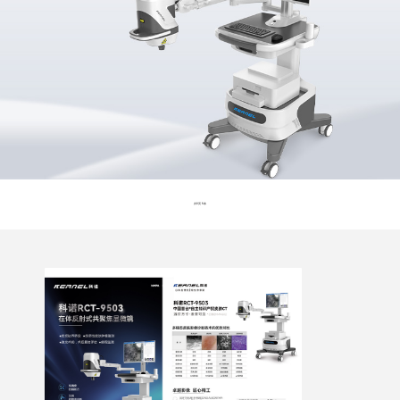
共
1
页
1
条