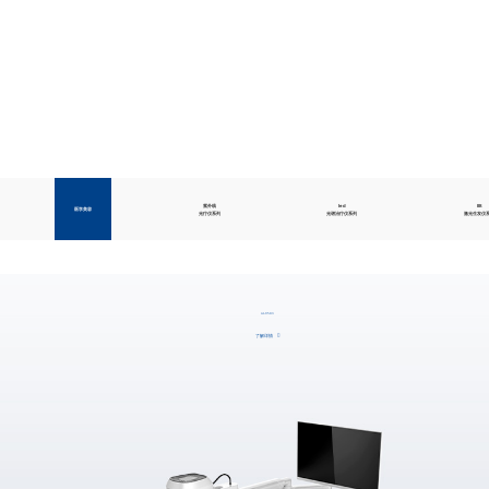
凯发天生赢家
医学美容-凯发天生赢家
紫外线
led
lllt
医学美容
光疗仪系列
光谱治疗仪系列
激光生发仪
rct-9503
了解详情