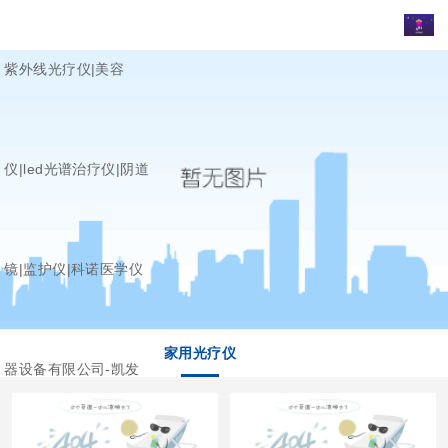
紫外线光疗仪|美容
仪|led光谱治疗仪|阴道
镜|监护仪|科诺医学仪
家用光疗仪
器设备有限公司-凯发