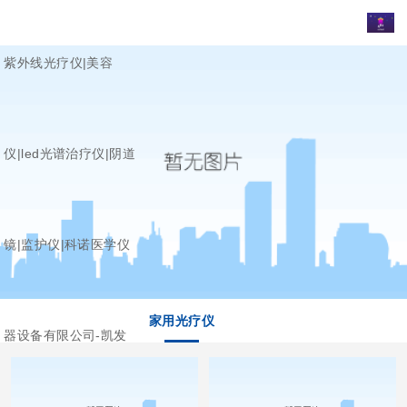
紫外线光疗仪|美容
仪|led光谱治疗仪|阴道
镜|监护仪|科诺医学仪
家用光疗仪
器设备有限公司-凯发