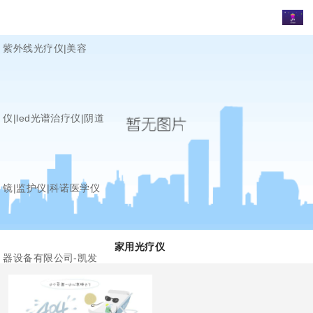
紫外线光疗仪|美容
仪|led光谱治疗仪|阴道
镜|监护仪|科诺医学仪
家用光疗仪
器设备有限公司-凯发