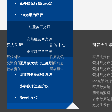
紫外线光疗仪(uva1)
led光谱治疗仪
红蓝黄三光源
高能红蓝两光源
实力科诺
新闻中心
高能红光单光源
辉煌科诺
临床资讯
家用光疗仪
交流合作
新闻动态
紫外线光疗仪
医用放大镜（伍德灯）
社会责任
展会预告
紫外线光疗仪
阴道镜数码成像系统
紫外线光疗仪(
led光谱治
多参数床边监护仪
医用放大镜
阴道镜数码
激光生发仪
多参数床边
激光生发仪