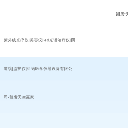
凯发
紫外线光疗仪|美容仪|led光谱治疗仪|阴
道镜|监护仪|科诺医学仪器设备有限公
司-凯发天生赢家