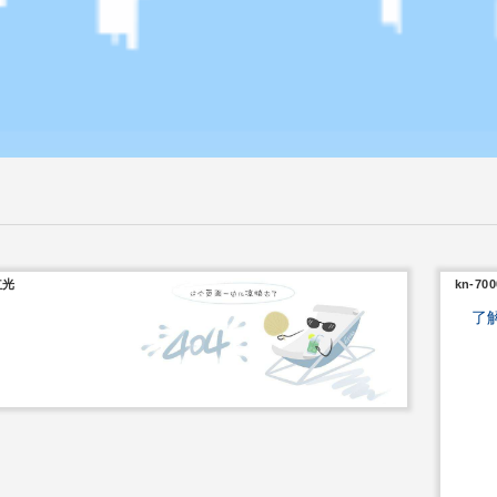
红光
kn-70
了