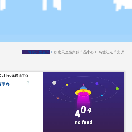
凯发天生赢家
>
凯发天生赢家的产品中心
>
高能红光单光源
00c1 led光谱治疗仪
解更多