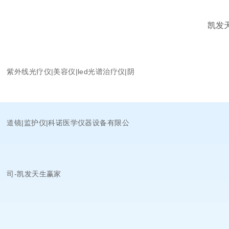
凯发
紫外线光疗仪|美容仪|led光谱治疗仪|阴
道镜|监护仪|科诺医学仪器设备有限公
司-凯发天生赢家