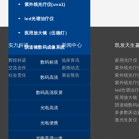
紫外线光疗仪(uva1)
led光谱治疗仪
医用放大镜（伍德灯）
实力科诺
新闻中心
阴道镜数码成像系统
辉煌科诺
临床资讯
家用光疗仪
数码标清
交流合作
新闻动态
紫外线光疗仪
社会责任
展会预告
紫外线光疗仪
数码高清
紫外线光疗仪(
led光谱治
数码高清双屏
医用放大镜
阴道镜数码
光电高清
多参数床边
激光生发仪
光电便携
光电高清一体