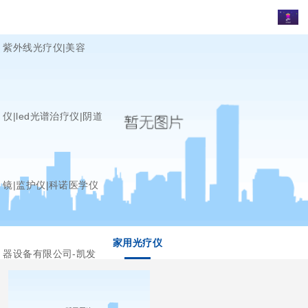
紫外线光疗仪|美容
仪|led光谱治疗仪|阴道
镜|监护仪|科诺医学仪
家用光疗仪
器设备有限公司-凯发