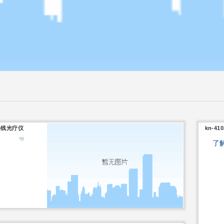
紫外线光疗仪
kn-4
了