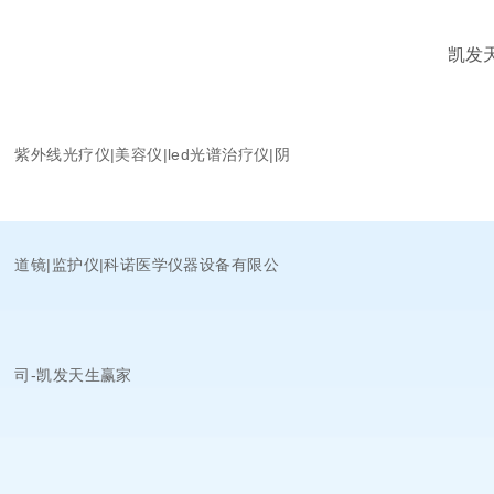
凯发
紫外线光疗仪|美容仪|led光谱治疗仪|阴
道镜|监护仪|科诺医学仪器设备有限公
司-凯发天生赢家