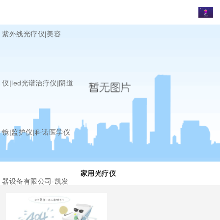
紫外线光疗仪|美容
仪|led光谱治疗仪|阴道
镜|监护仪|科诺医学仪
家用光疗仪
器设备有限公司-凯发