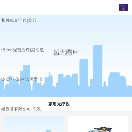
紫外线光疗仪|美容
仪|led光谱治疗仪|阴道
镜|监护仪|科诺医学仪
家用光疗仪
器设备有限公司-凯发