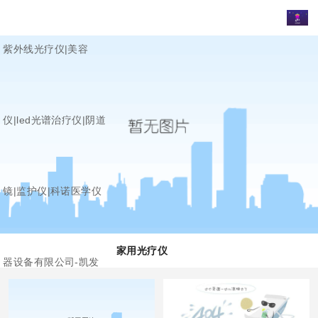
紫外线光疗仪|美容
仪|led光谱治疗仪|阴道
镜|监护仪|科诺医学仪
家用光疗仪
器设备有限公司-凯发