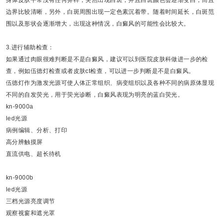
身体皮肤平常没有任何异样，突然出现白斑，并且白斑颜色会逐渐变白，而且
边界比较清晰，另外，白斑周围出现一定色素沉着带。随着时间延长，白斑范
围以及形状会逐渐增大，出现这种情况，白癜风的可能性会比较大。
3.进行辅助检查：
如果通过肉眼很难判断是不是白癜风，建议可以到医院皮肤科做进一步的检
查，例如伍德灯检查或者皮肤ct检查，可以进一步判断是不是白癜风。
伍德灯作为激发光源可使人体正常组织、病变组织以及各种不同的病原体显现
不同的自发荧光，用于荧光诊断，白癜风表现为明亮的蓝白荧光。
kn-9000a
led光源
病例编辑、分析、打印
高分辨触摸屏
直流供电、超长待机
kn-9000b
led光源
三档光源亮度调节
观察视窗和遮光罩