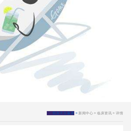
凯发天生赢家
>
新闻中心
>
临床资讯
>
详情