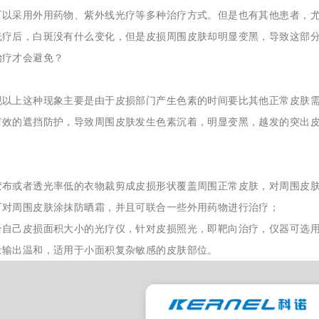
可以采用外用药物、紫外线光疗等多种治疗方式。但是也有其他患者，尤
光疗后，白斑没有什么变化，但是皮损周围皮肤却明显变黑，导致这部
治疗才会避免？
现以上这种现象主要是由于皮损部门产生色素的时间要比其他正常皮肤
有效的遮挡防护，导致周围皮肤发生色素沉着，明显变黑，越发的突出
：
胶布或者透光率低的衣物裁剪成皮损形状覆盖周围正常皮肤，对周围皮
可对周围皮肤涂抹防晒霜，并且可联合一些外用药物进行治疗；
自己皮损面积大小的光疗仪，针对皮损照光，即靶向治疗，仪器可选用科诺kn
量输出温和，适用于小面积复杂敏感的皮肤部位。