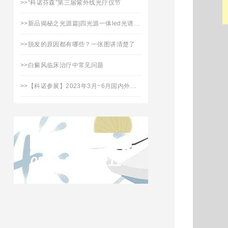
>>
“科诺芬森”第三届紫外线光疗仪节
>>
新品揭秘之光源篇|四光源一体led光谱治疗仪「拾光」焕新上市
>>
脱发的原因都有哪些？一张图讲清楚了
>>
白癜风临床治疗中常见问题
>>
【科诺参展】2023年3月~6月国内外展会日程表
联系凯发天生赢家
0516-87732211