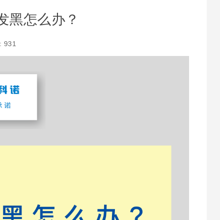
发黑怎么办？
：
931