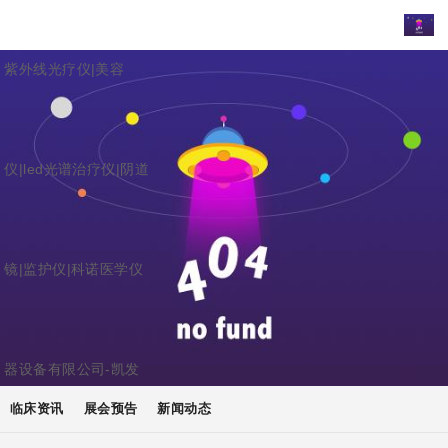
紫外线光疗仪|美容
仪|led光谱治疗仪|阴道
镜|监护仪|科诺医学仪
器设备有限公司-凯发
临床资讯
展会预告
新闻动态