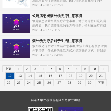
屑病患者治疗起来更麻烦。因此很多患者在治疗的时
候，在饮食方面也需要同样的注意。只有治疗与平时的
2020-12-18 17:01:53
饮食相结合，才能将治疗彻底的控制住。
银屑病患者紫外线光疗注意事项
银屑病患者紫外线光疗注意事项，​对于光疗特别是银屑
病患者，我们需要注意的地方有很多。特别在光疗前或
者是光疗后，都有哪些需要注意的地方。科诺医疗将为
2020-12-17 17:11:23
大家带来关于光疗治疗银屑病时的注意事项。
紫外线光疗后对于生活注意事项
紫外线光疗后对于生活注意事项,生活上我们有很多时候
并不清楚，什么样的生活方式才是正确的方式，特别是
对于皮肤病患者光疗后，一些生活上的细节方面还是很
2020-12-16 17:04:06
重要的。
上页
1
2
3
4
5
6
7
8
9
10
11
12
13
14
15
16
17
18
19
20
21
22
23
24
25
26
27
28
29
30
下页
科诺医学仪器设备有限公司官方网站