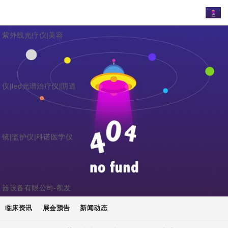
紫外线光疗仪|美容
仪|led光谱治疗仪|阴道
镜|监护仪|科诺医学仪
器设备有限公司-凯发
临床资讯
展会预告
新闻动态