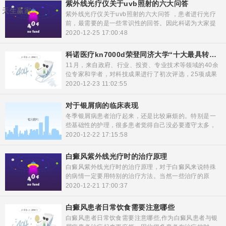
紫外线光疗仪关于uvb照射的六大问答
天生赢家
紫外线光疗仪关于uvb照射的六大问答 ，患者进行光疗
前，最需要的是一些常识性的回答。因此科诺为大家提
供了这些，以供大家在治疗时有一个基础性的了解。
2020-12-25 17:00:48
科诺医疗kn7000d荣登同济大学“十大最具转化潜力科技成果”榜！
11月，来自政府、行业、投资、专业技术等领域的40余
位专家和学者，对科技成果进行了初次评选，25项成果
脱颖而出。近日，同济大学组织现场专家评审会，对初
2020-12-23 11:02:55
评入围的这25项成果项目进行项目答辩，“十大最具转化
潜力科技成果”由此诞生，另15项科技成果获入围奖。其
对于银屑病的临床表现
中，科诺医疗kn-7000d led光谱治疗仪助力王秀丽教授
冬季银屑病患者治疗起来，还是比较麻烦的。特别是一
的科研项目组中大放异彩，荣登榜单！
些基础性的护理，很多患者觉得自己没必要遵守太多，
其实这些想法都是片面的。作为一些患病初期的临床表
2020-12-22 17:15:58
现，一些患者也不太了解，借此科诺医疗为大家介绍一
下，关于银屑病临床的一些表现。
白癜风紫外线光疗时的治疗原理
白癜风紫外线光疗时的治疗原理，对于白癜风来说特殊
的病情一定要用特别的治疗方法。当然一些治疗的原
理，大部分患者还是不太了解，科诺医疗为大家解读全
2020-12-21 17:00:37
方位的紫外线光疗的治疗方法，为大家提供科学的治疗
原理，让患者快速的恢复，得到改善。
白癜风患者日常饮食需要注意哪些
白癜风患者日常饮食需要注意哪些,作为白癜风患者与银