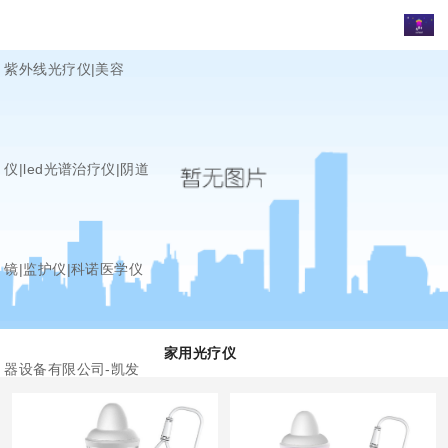
紫外线光疗仪|美容
仪|led光谱治疗仪|阴道
镜|监护仪|科诺医学仪
家用光疗仪
器设备有限公司-凯发