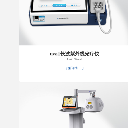
uva1长波紫外线光疗仪
kn-4106uva1
了解详情