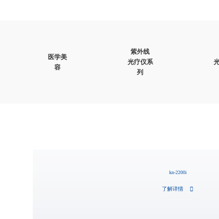
紫外线
医学美
光疗仪系
容
列
kn-2200i
了解详情