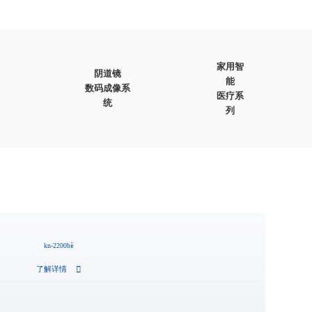
家用智
阴道镜
能
数码成像系
医疗系
统
列
kn-2200bⅱ
了解详情