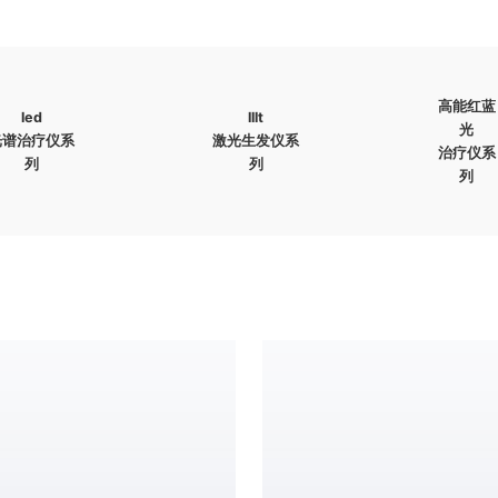
高能红蓝
led
lllt
光
光谱治疗仪系
激光生发仪系
治疗仪系
列
列
列