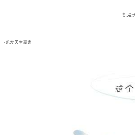
凯发
-凯发天生赢家