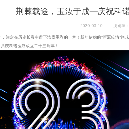
荆棘载途，玉汝于成—庆祝科
2020-03-10
|
浏览量
年，注定在历史长卷中留下浓墨重彩的一笔！新年伊始的“新冠疫情”尚
，共庆科诺医疗成立二十三周年！