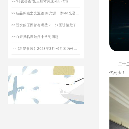
>>
“科诺芬森”第三届紫外线光疗仪节
>>
新品揭秘之光源篇|四光源一体led光谱治疗仪「拾光」焕新上市
>>
脱发的原因都有哪些？一张图讲清楚了
>>
白癜风临床治疗中常见问题
>>
【科诺参展】2023年3月~6月国内外展会日程表
二十三年
代潮头！
联系凯发天生赢家
0516-87732211