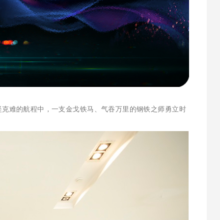
克难的航程中，一支金戈铁马、气吞万里的钢铁之师勇立时