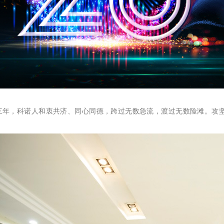
，科诺人和衷共济、同心同德，跨过无数急流，渡过无数险滩。攻坚