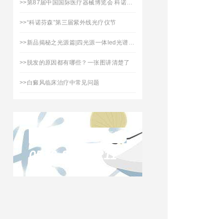
>>
第87届中国国际医疗器械博览会 科诺医疗承邀您的到来
>>
“科诺芬森”第三届紫外线光疗仪节
>>
新品揭秘之光源篇|四光源一体led光谱治疗仪「拾光」焕新上市
>>
脱发的原因都有哪些？一张图讲清楚了
>>
白癜风临床治疗中常见问题
联系凯发天生赢家
0516-87732211