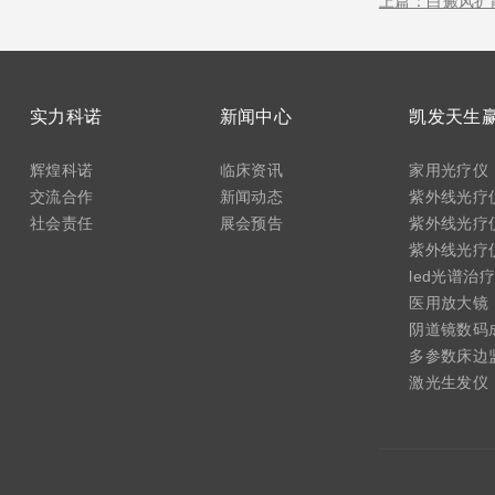
上篇：白癜风扩
实力科诺
新闻中心
辉煌科诺
临床资讯
家用光疗仪
交流合作
新闻动态
紫外线光疗仪
社会责任
展会预告
紫外线光疗仪
紫外线光疗仪(
led光谱治
医用放大镜
阴道镜数码
多参数床边
激光生发仪