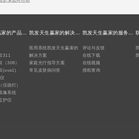
散起来如何控制
凯发天生赢家的产品中心
凯发天生赢家的解决方案
凯发天生赢家的服务支持
医用系统凯发天生赢家的
评论与反馈
311
解决方案
在线下载
（308）
家庭光疗指导方案
在线视频
uva1)
常见皮肤病问答
授权查询
疗仪
（伍德灯）
成像系统
监护仪