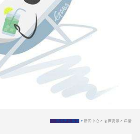
凯发天生赢家
>
新闻中心
>
临床资讯
>
详情