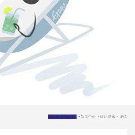
凯发天生赢家
>
新闻中心
>
临床资讯
>
详情