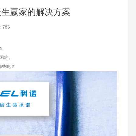
天生赢家的解决方案
：
786
，
恼，
困难。
哪些呢？