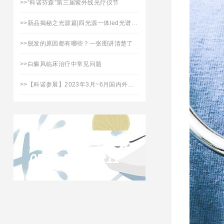
>>
“科诺芬森”第三届紫外线光疗仪节
>>
新品揭秘之光源篇|四光源一体led光谱治疗仪「拾光」焕新上市
>>
脱发的原因都有哪些？一张图讲清楚了
>>
白癜风临床治疗中常见问题
>>
【科诺参展】2023年3月~6月国内外展会日程表
联系凯发天生赢家
0516-87732211