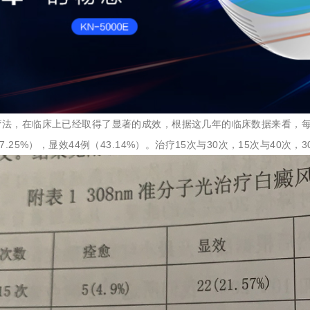
疗法，在临床上已经取得了显著的成效，根据这几年的临床数据来看，每
37.25%），显效44例（43.14%）。治疗15次与30次，15次与4