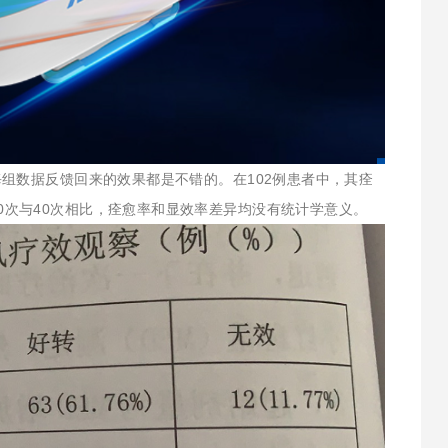
组数据反馈回来的效果都是不错的。在102例患者中，其痊
0次，30次与40次相比，痊愈率和显效率差异均没有统计学意义。