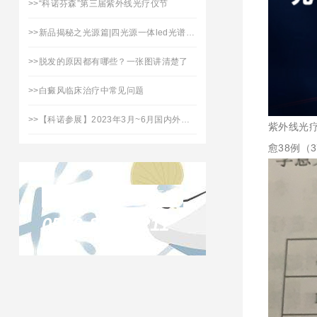
>>
“科诺芬森”第三届紫外线光疗仪节
>>
新品揭秘之光源篇|四光源一体led光谱治疗仪「拾光」焕新上市
>>
脱发的原因都有哪些？一张图讲清楚了
>>
白癜风临床治疗中常见问题
>>
【科诺参展】2023年3月~6月国内外展会日程表
紫外线光
愈38例（
联系凯发天生赢家
0516-87732211