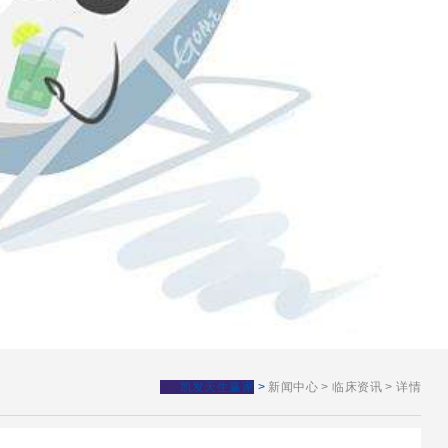
凯发天生赢家
>
新闻中心
>
临床资讯
>
详情