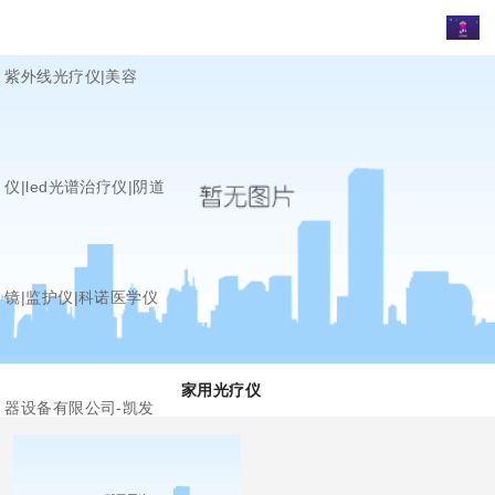
紫外线光疗仪|美容
仪|led光谱治疗仪|阴道
镜|监护仪|科诺医学仪
家用光疗仪
器设备有限公司-凯发