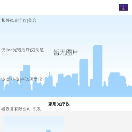
紫外线光疗仪|美容
仪|led光谱治疗仪|阴道
镜|监护仪|科诺医学仪
家用光疗仪
器设备有限公司-凯发