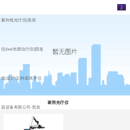
紫外线光疗仪|美容
仪|led光谱治疗仪|阴道
镜|监护仪|科诺医学仪
家用光疗仪
器设备有限公司-凯发