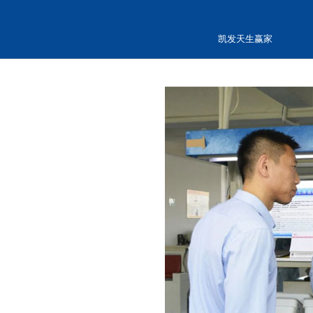
凯发天生赢家