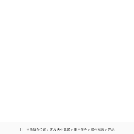
凯发天生赢家
产品-凯发天生赢家
当前所在位置：
凯发天生赢家
>
用户服务
>
操作视频
>
产品