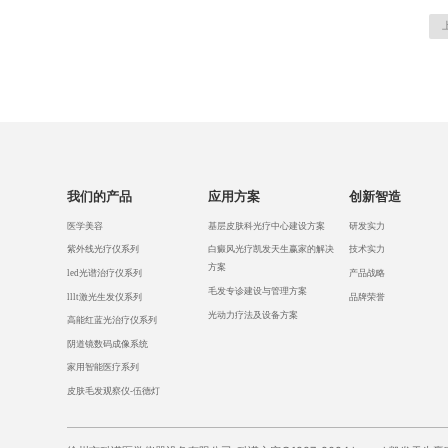
我们的产品
应用方案
创新智造
医学美容
基层皮肤科光疗中心建设方案
研发实力
紫外线光疗仪系列
白癜风光疗凯发天生赢家的解决
技术实力
方案
led光谱治疗仪系列
产品战略
毛发专诊建设与管理方案
lllt激光生发仪系列
品牌荣誉
光动力疗法及设备方案
高能红蓝光治疗仪系列
阴道镜数码成像系统
家用智能医疗系列
皮肤毛发观察仪-伍德灯