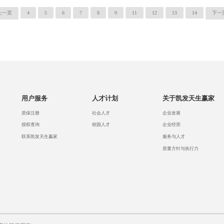
上一页
4
5
6
7
8
9
11
12
13
14
下一
用户服务
人才计划
关于凯发天生赢家
质保注册
社会人才
企业发展
授权查询
校园人才
企业经营
联系凯发天生赢家
服务与人才
质量方针与执行力