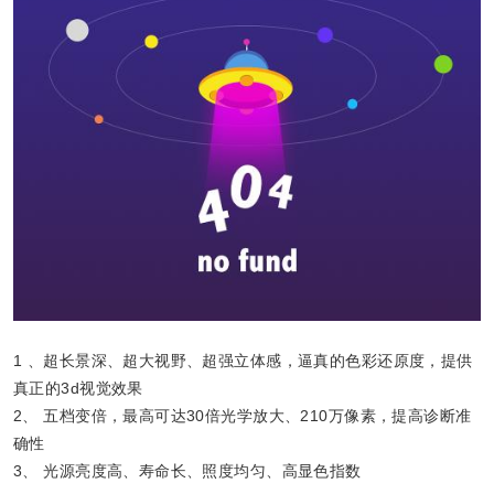
1 、
超长景深、超大视野、超强立体感，逼真的色彩还原度，提供
真正的
3d
视觉效果
2、
五档变倍，最高可达
30
倍光学放大、
210
万像素，提高诊断准
确性
3、
光源亮度高、寿命长、照度均匀、高显色指数