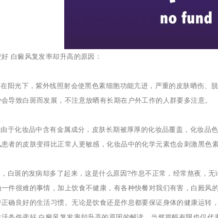
变好 白癜风复发率却升高的原因：
暴露在阳光下，紫外线照射会使黑色素细胞功能亢进，严重的皮肤晒伤、
少会导致白斑而发展，不注意放晒有长期在户外工作的人群要多注意。
化妆由于化妆品中含有金属成分，皮肤长期被厚厚的化妆品覆盖，化妆品
风患者的皮肤变得比正常人更敏感，化妆品中的化学元素也会刺激黑色
好了，白斑的发病却多了起来，这是什么原因?作息不正常，经常熬夜，
为一件很难的事情，加上饮食不健康，有各种快餐对我们有害，白殿风
持正确良好的生活习惯。无论是饮食还是作息都要保证身体的健康运转
生活条件变好 白癜风复发率却升高的原因
的解读，当然篇幅有限也仅代