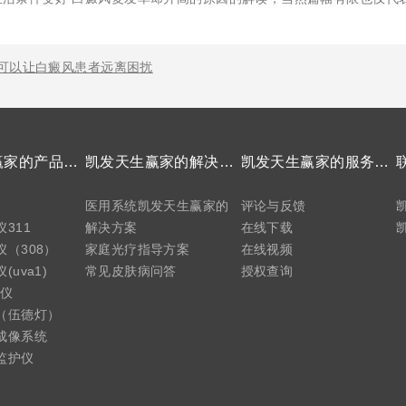
可以让白癜风患者远离困扰
凯发天生赢家的产品中心
凯发天生赢家的解决方案
凯发天生赢家的服务支持
医用系统凯发天生赢家的
评论与反馈
311
解决方案
在线下载
（308）
家庭光疗指导方案
在线视频
uva1)
常见皮肤病问答
授权查询
疗仪
（伍德灯）
成像系统
监护仪