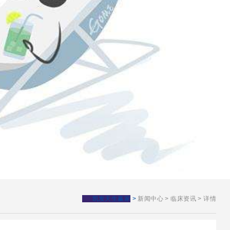
凯发天生赢家
>
新闻中心
>
临床资讯
>
详情