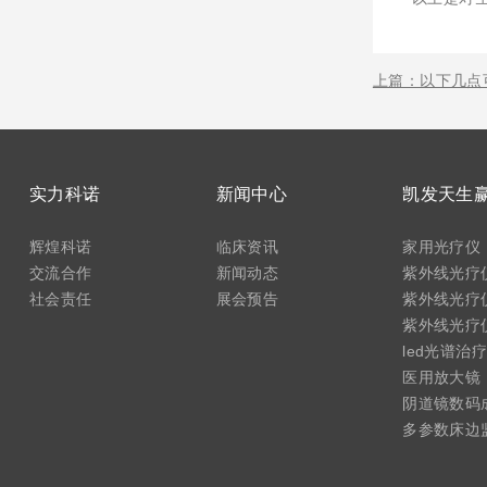
上篇：以下几点
实力科诺
新闻中心
辉煌科诺
临床资讯
家用光疗仪
交流合作
新闻动态
紫外线光疗仪
社会责任
展会预告
紫外线光疗仪
紫外线光疗仪(
led光谱治
医用放大镜
阴道镜数码
多参数床边