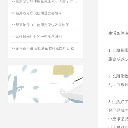
>>
长期坚定的使用紫外线光疗仪治疗 才能对皮肤有效果
>>
紫外线光疗仪使用过度会如何
>>
早期治疗白白使用光疗仪效果如何
生活条件
>>
紫外线光疗时的一些注意细则
>>
奋斗百年路 启航新征程科诺医疗 庆祝中国共产党建党 100周年
1.长期
胞合成减
2.长期
联系凯发天生赢家
乱，白殿
0516-87732211
3.生活
起已经成
中应该坚
以上是对