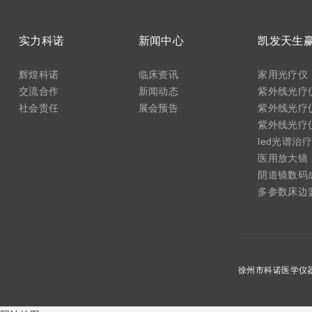
实力科诺
新闻中心
辉煌科诺
临床资讯
家用光疗仪
交流合作
新闻动态
紫外线光疗仪
社会责任
展会预告
紫外线光疗仪
紫外线光疗仪(
led光谱治
医用放大镜
阴道镜数码
多参数床边
徐州市科诺医学仪器设备