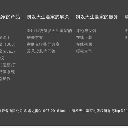
凯发天生赢家的产品中心
凯发天生赢家的解决方案
凯发天生赢家的服务支持
医用系统凯发天生赢家的
评论与反馈
311
解决方案
在线下载
（308）
家庭光疗指导方案
在线视频
uva1)
常见皮肤病问答
授权查询
疗仪
（伍德灯）
成像系统
监护仪
有限公司-科诺之窗©1997-2018 kernel 凯发天生赢家的版权所有 苏icp备110