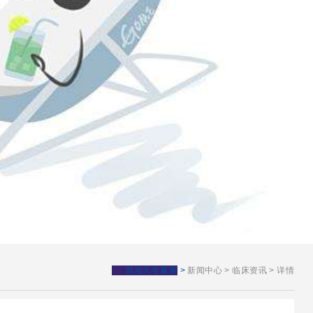
凯发天生赢家
>
新闻中心
>
临床资讯
>
详情