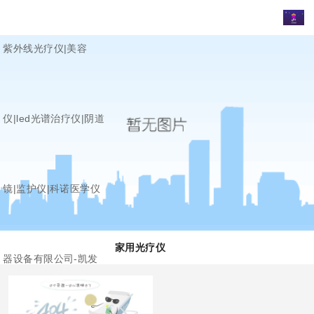
紫外线光疗仪|美容
仪|led光谱治疗仪|阴道
镜|监护仪|科诺医学仪
家用光疗仪
器设备有限公司-凯发