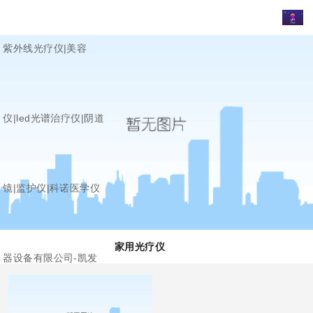
紫外线光疗仪|美容
仪|led光谱治疗仪|阴道
镜|监护仪|科诺医学仪
家用光疗仪
器设备有限公司-凯发