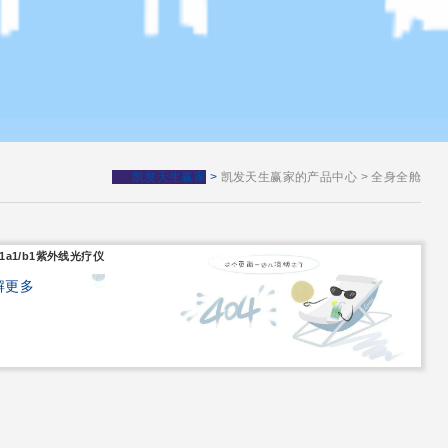
凯发天生赢家
>
凯发天生赢家的产品中心
>
全身全舱
001a1/b1紫外线光疗仪
解更多