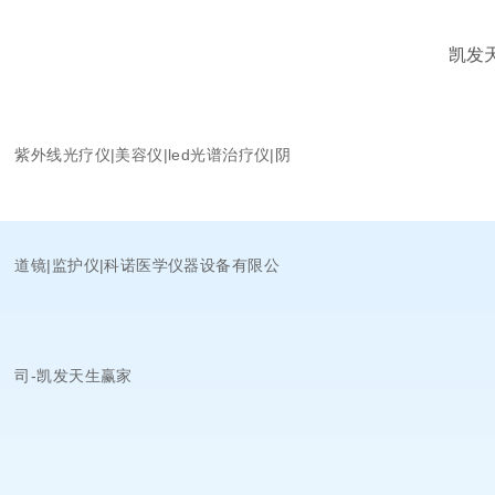
凯发
紫外线光疗仪|美容仪|led光谱治疗仪|阴
道镜|监护仪|科诺医学仪器设备有限公
司-凯发天生赢家