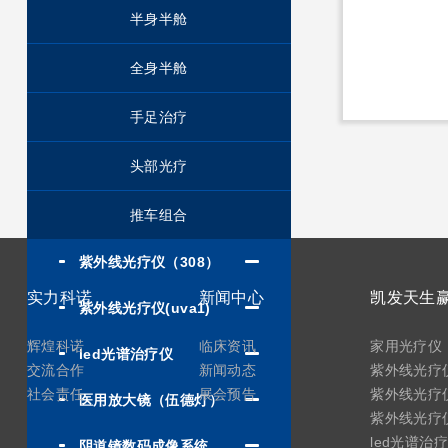
半身半舱
全身半舱
手足治疗
头部光疗
推车组合
紫外线光疗仪（308）
实力科诺
新闻中心
紫外线光疗仪(uva1)
辉煌科诺
临床资讯
家用光疗仪
led光谱治疗仪
交流合作
新闻动态
紫外线光疗仪
社会责任
展会预告
紫外线光疗仪
医用放大镜（伍德灯）
紫外线光疗仪(
led光谱治
阴道镜数码成像系统