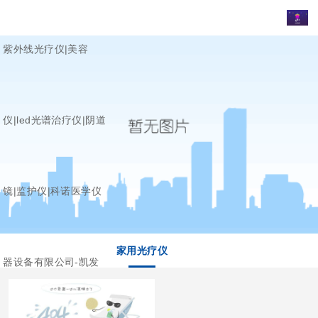
紫外线光疗仪|美容
仪|led光谱治疗仪|阴道
镜|监护仪|科诺医学仪
家用光疗仪
器设备有限公司-凯发