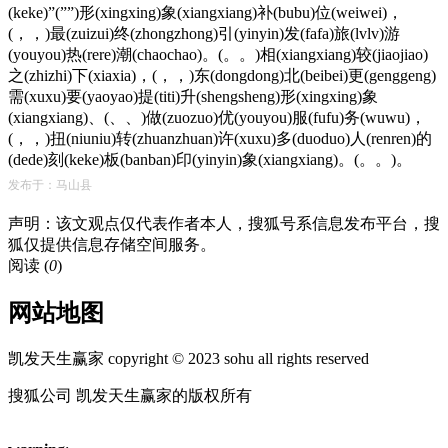
(keke)”(””)形(xingxing)象(xiangxiang)补(bubu)位(weiwei)，
(，，)最(zuizui)终(zhongzhong)引(yinyin)发(fafa)旅(lvlv)游
(youyou)热(rere)潮(chaochao)。(。。)相(xiangxiang)较(jiaojiao)
之(zhizhi)下(xiaxia)，(，，)东(dongdong)北(beibei)更(genggeng)
需(xuxu)要(yaoyao)提(titi)升(shengsheng)形(xingxing)象
(xiangxiang)、(、、)做(zuozuo)优(youyou)服(fufu)务(wuwu)，
(，，)扭(niuniu)转(zhuanzhuan)许(xuxu)多(duoduo)人(renren)的
(dede)刻(keke)板(banban)印(yinyin)象(xiangxiang)。(。。)。
发布于：马山县
声明：该文观点仅代表作者本人，搜狐号系信息发布平台，搜
狐仅提供信息存储空间服务。
阅读 (
0
)
网站地图
凯发天生赢家 copyright © 2023 sohu all rights reserved
搜狐公司 凯发天生赢家的版权所有