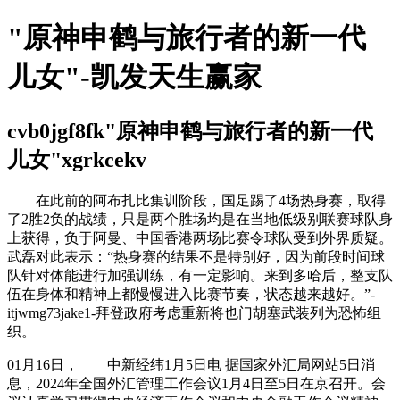
"原神申鹤与旅行者的新一代
儿女"-凯发天生赢家
cvb0jgf8fk"原神申鹤与旅行者的新一代
儿女"xgrkcekv
在此前的阿布扎比集训阶段，国足踢了4场热身赛，取得
了2胜2负的战绩，只是两个胜场均是在当地低级别联赛球队身
上获得，负于阿曼、中国香港两场比赛令球队受到外界质疑。
武磊对此表示：“热身赛的结果不是特别好，因为前段时间球
队针对体能进行加强训练，有一定影响。来到多哈后，整支队
伍在身体和精神上都慢慢进入比赛节奏，状态越来越好。”-
itjwmg73jake1-拜登政府考虑重新将也门胡塞武装列为恐怖组
织。
01月16日， 中新经纬1月5日电 据国家外汇局网站5日消
息，2024年全国外汇管理工作会议1月4日至5日在京召开。会