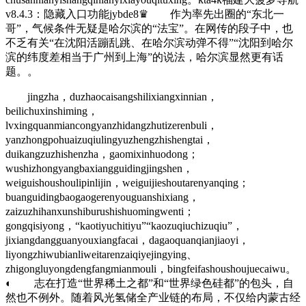
v8.4.3：隐藏入口功能jybde8♛ 作为率先出圈的“东北一
哥”，气候条件无疑是哈尔滨的“法宝”。在网传的段子中，也
不乏有关“在沈阳活蹦乱跳、在哈尔滨动弹不得”“沈阳到哈尔
滨的纬度差相当于广州到上海”的说法，哈尔滨显然更有话
题。。
jingzha，duzhaocaisangshilixiangxinnian，
beilichuxinshiming，
lvxingquanmiancongyanzhidangzhutizerenbuli，
yanzhongpohuaizuqiulingyuzhengzhishengtai，
duikangzuzhishenzha，gaomixinhuodong；
wushizhongyangbaxiangguidingjingshen，
weiguishoushoulipinlijin，weiguijieshoutarenyanqing；
buanguidingbaogaogerenyouguanshixiang，
zaizuzhihanxunshiburushishuomingwenti；
gongqisiyong，“kaotiyuchitiyu”“kaozuqiuchizuqiu”，
jixiangdangguanyouxiangfacai，dagaoquanqianjiaoyi，
liyongzhiwubianliweitarenzaiqiyejingying、
zhigongluyongdengfangmianmouli，bingfeifashoushoujuecaiwu。
◐ 志在打造“世界稀土之都”和“世界绿色硅都”的包头，自
然也不例外。随着风光氢储全产业链的布局，不仅给内蒙古经