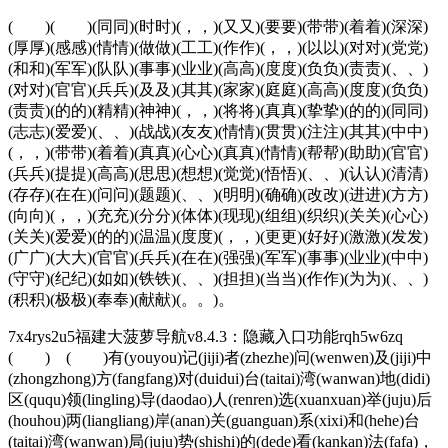
( )( )(同同)(时时)(，，)(又又)(要要)(带带)(着着)(深深)
(厚厚)(感感)(情情)(做做)(工工)(作作)(，，)(以以)(对对)(党党)
(和和)(军军)(队队)(事事)(业业)(高高)(度度)(负负)(责责)(、、)
(对对)(官官)(兵兵)(及及)(其其)(家家)(庭庭)(高高)(度度)(负负)
(责责)(的的)(精精)(神神)(，，)(将将)(真真)(挚挚)(的的)(同同)
(志志)(爱爱)(、、)(战战)(友友)(情情)(贯贯)(注注)(其其)(中中)
(，，)(带带)(着着)(真真)(心心)(真真)(情情)(帮帮)(助助)(官官)
(兵兵)(提提)(高高)(思思)(想想)(觉觉)(悟悟)(、、)(认认)(清清)
(存存)(在在)(问问)(题题)(、、)(明明)(确确)(改改)(进进)(方方)
(向向)(，，)(充充)(分分)(体体)(现现)(组组)(织织)(关关)(心心)
(关关)(爱爱)(的的)(温温)(度度)(，，)(更更)(好好)(激激)(发发)
(广广)(大大)(官官)(兵兵)(在在)(强强)(军军)(事事)(业业)(中中)
(守守)(纪纪)(如如)(铁铁)(、、)(担担)(当当)(作作)(为为)(、、)
(积积)(极极)(奉奉)(献献)(。。)。
7x4rys2u5福建大菠萝导航v8.4.3：隐藏入口功能rqh5w6zq
( ) ( )有(youyou)记(jiji)者(zhezhe)问(wenwen)及(jiji)中
(zhongzhong)方(fangfang)对(duidui)台(taitai)湾(wanwan)地(didi)
区(ququ)领(lingling)导(daodao)人(renren)选(xuanxuan)举(juju)后
(houhou)两(liangliang)岸(anan)关(guanguan)系(xixi)和(hehe)台
(taitai)湾(wanwan)局(juju)势(shishi)的(dede)看(kankan)法(fafa)，