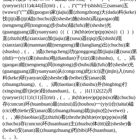
(yueyue)1(11)4(44)日(riri)，(，，)“(““)十(shishi)三(sansan)五
(wuwu)”(””)国(guoguo)家(jiajia)重(zhongzhong)大(dada)科(keke)
技(jiji)基(jiji)础(chuchu)设(sheshe)施(shishi)高(gaogao)能
(nengneng)同(tongtong)步(bubu)辐(fufu)射(sheshe)光
(guangguang)源(yuanyuan)（(（（)h(hh)e(ee)p(pp)s(ss)）(））)
直(zhizhi)线(xianxian)加(jiajia)速(susu)器(qiqi)实(shishi)现
(xianxian)满(manman)能(nengneng)量(liangliang)出(chuchu)束
(shushu)，(，，)成(chengcheng)功(gonggong)加(jiajia)速(susu)第
(didi)一(yiyi)束(shushu)电(diandian)子(zizi)束(shushu)。(。。)高
(gaogao)能(nengneng)同(tongtong)步(bubu)辐(fufu)射(sheshe)光
(guangguang)源(yuanyuan)从(congcong)此(cici)进(jinjin)入(ruru)
科(keke)研(yanyan)设(sheshe)备(beibei)安(anan)装
(zhuangzhuang)、(、、)调(tiaotiao)束(shushu)并(bingbing)行
(xingxing)阶(jiejie)段(duanduan)。(。。)1(11)2(22)月
(yueyue)1(11)1(11)日(riri)，(，，)h(hh)e(ee)p(pp)s(ss)储(chuchu)
存(cuncun)环(huanhuan)最(zuizui)后(houhou)一(yiyi)台(taitai)磁
(cici)铁(tietie)安(anan)装(zhuangzhuang)就(jiujiu)位(weiwei)，
(，，)标(biaobiao)志(zhizhi)着(zhezhe)h(hh)e(ee)p(pp)s(ss)储
(chuchu)存(cuncun)环(huanhuan)主(zhuzhu)体(titi)设(sheshe)备
(beibei)安(anan)装(zhuangzhuang)闭(bibi)环(huanhuan)。
(。。)。