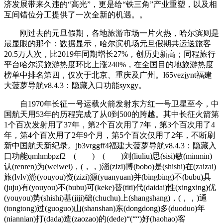
济发展带来久违的“高光”，更是给“铁三角”产业重塑，以及相
互间错位分工提供了一次全新的机遇。。
刚过去的元旦假期，各地旅游市场一片火热，哈尔滨则是
最显眼的那个：数据显示，哈尔滨机场元旦假期共运送旅客
20.5万人次，比2019年同期增长27%，创历史新高；同程旅行
平台哈尔滨旅游热度环比上涨240%，在全国目的地旅游热度
榜单中排名第四，仅次于北京、重庆及广州。l65vezjynt福建
大菠萝导航v8.4.3：隐藏入口功能syxgy。
自1970年长征一号运载火箭发射东方红一号卫星至今，中
国航天用53年的历程完成了从0到500的跨越。其中长征火箭第
1个百次发射用了37年，第2个百次用了7年，第3个百次用了4
年，第4个百次用了2年9个月，第5个百次仅用了2年，不断刷
新中国航天新纪录。jb3vrggff4福建大菠萝导航v8.4.3：隐藏入
口功能qmhmbpzf2 ( ) ( )刘(liuliu)思(sisi)敏(minmin)
认(renren)为(weiwei)，(，，)淄(zizi)博(bobo)是(shishi)在(zaizai)
旅(lvlv)游(youyou)资(zizi)源(yuanyuan)并(bingbing)不(bubu)具
(juju)有(youyou)不(bubu)可(keke)替(titi)代(daidai)性(xingxing)优
(youyou)势(shishi)基(jiji)础(chuchu)上(shangshang)，(，，)通
(tongtong)过(guoguo)山(shanshan)东(dongdong)多(duoduo)年
(niannian)打(dada)造(zaozao)的(dede)“(““)好(haohao)客