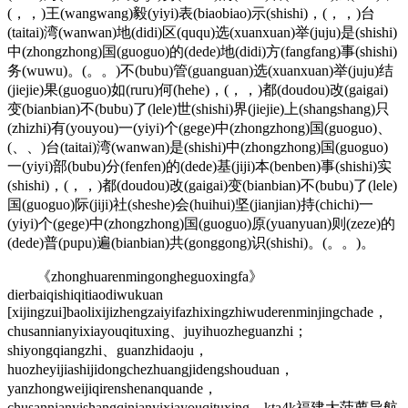
(，，)王(wangwang)毅(yiyi)表(biaobiao)示(shishi)，(，，)台
(taitai)湾(wanwan)地(didi)区(ququ)选(xuanxuan)举(juju)是(shishi)
中(zhongzhong)国(guoguo)的(dede)地(didi)方(fangfang)事(shishi)
务(wuwu)。(。。)不(bubu)管(guanguan)选(xuanxuan)举(juju)结
(jiejie)果(guoguo)如(ruru)何(hehe)，(，，)都(doudou)改(gaigai)
变(bianbian)不(bubu)了(lele)世(shishi)界(jiejie)上(shangshang)只
(zhizhi)有(youyou)一(yiyi)个(gege)中(zhongzhong)国(guoguo)、
(、、)台(taitai)湾(wanwan)是(shishi)中(zhongzhong)国(guoguo)
一(yiyi)部(bubu)分(fenfen)的(dede)基(jiji)本(benben)事(shishi)实
(shishi)，(，，)都(doudou)改(gaigai)变(bianbian)不(bubu)了(lele)
国(guoguo)际(jiji)社(sheshe)会(huihui)坚(jianjian)持(chichi)一
(yiyi)个(gege)中(zhongzhong)国(guoguo)原(yuanyuan)则(zeze)的
(dede)普(pupu)遍(bianbian)共(gonggong)识(shishi)。(。。)。
《zhonghuarenmingongheguoxingfa》
dierbaiqishiqitiaodiwukuan
[xijingzui]baolixijizhengzaiyifazhixingzhiwuderenminjingchade，
chusannianyixiayouqituxing、juyihuozheguanzhi；
shiyongqiangzhi、guanzhidaoju，
huozheyijiashijidongchezhuangjidengshouduan，
yanzhongweijiqirenshenanquande，
chusannianyishangqinianyixiayouqituxing。kta4k福建大菠萝导航