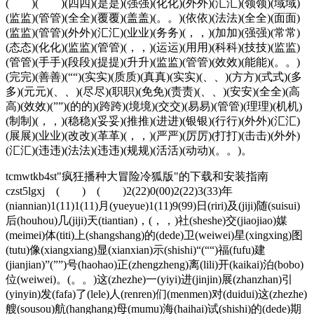
( )( )(四四)(是是)(强强)(化化)(外外)(汇汇)(领领)(域域)
(监监)(管管)(全全)(覆覆)(盖盖)(。。)(依依)(法法)(全全)(面面)
(监监)(管管)(外外)(汇汇)(业业)(务务)(，，)(加加)(强强)(常常)
(态态)(化化)(监监)(管管)(，，)(运运)(用用)(科科)(技技)(监监)
(管管)(手手)(段段)(提提)(升升)(监监)(管管)(效效)(能能)(。。)
(完完)(善善)(““)(实实)(质质)(真真)(实实)(、、)(方方)(式式)(多
多)(元元)(、、)(尽尽)(职职)(免免)(责责)(、、)(安安)(全全)(高
高)(效效)(””)(的的)(跨跨)(境境)(交交)(易易)(管管)(理理)(机机)
(制制)(，，)(稳稳)(妥妥)(推推)(进进)(银银)(行行)(外外)(汇汇)
(展展)(业业)(改改)(革革)(，，)(严严)(厉厉)(打打)(击击)(外外)
(汇汇)(违违)(法法)(违违)(规规)(活活)(动动)(。。)。
tcmwtkb4st"疯狂播种大冒险冷狐版"的下载和安装指南
czst5lgxj ( ) ( )2(22)0(00)2(22)3(33)年
(niannian)1(11)1(11)月(yueyue)1(11)9(99)日(riri)及(jiji)随(suisui)
后(houhou)几(jiji)天(tiantian)，(，，)社(sheshe)交(jiaojiao)媒
(meimei)体(titi)上(shangshang)的(dede)卫(weiwei)星(xingxing)图
(tutu)像(xiangxiang)显(xianxian)示(shishi)“(““)福(fufu)建
(jianjian)”(””)号(haohao)正(zhengzheng)离(lili)开(kaikai)泊(bobo)
位(weiwei)。(。。)这(zhezhe)一(yiyi)进(jinjin)展(zhanzhan)引
(yinyin)发(fafa)了(lele)人(renren)们(menmen)对(duidui)这(zhezhe)
艘(sousou)航(hanghang)母(mumu)海(haihai)试(shishi)的(dede)期