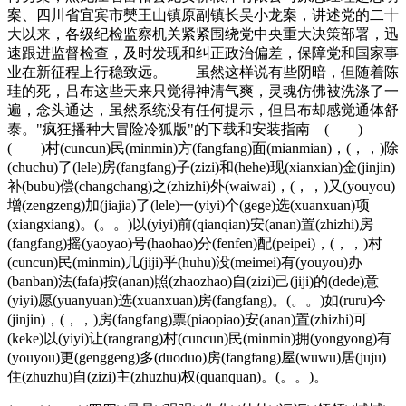
案、四川省宜宾市僰王山镇原副镇长吴小龙案，讲述党的二十
大以来，各级纪检监察机关紧紧围绕党中央重大决策部署，迅
速跟进监督检查，及时发现和纠正政治偏差，保障党和国家事
业在新征程上行稳致远。 虽然这样说有些阴暗，但随着陈
珪的死，吕布这些天来只觉得神清气爽，灵魂仿佛被洗涤了一
遍，念头通达，虽然系统没有任何提示，但吕布却感觉通体舒
泰。"疯狂播种大冒险冷狐版"的下载和安装指南 ( )
( )村(cuncun)民(minmin)方(fangfang)面(mianmian)，(，，)除
(chuchu)了(lele)房(fangfang)子(zizi)和(hehe)现(xianxian)金(jinjin)
补(bubu)偿(changchang)之(zhizhi)外(waiwai)，(，，)又(youyou)
增(zengzeng)加(jiajia)了(lele)一(yiyi)个(gege)选(xuanxuan)项
(xiangxiang)。(。。)以(yiyi)前(qianqian)安(anan)置(zhizhi)房
(fangfang)摇(yaoyao)号(haohao)分(fenfen)配(peipei)，(，，)村
(cuncun)民(minmin)几(jiji)乎(huhu)没(meimei)有(youyou)办
(banban)法(fafa)按(anan)照(zhaozhao)自(zizi)己(jiji)的(dede)意
(yiyi)愿(yuanyuan)选(xuanxuan)房(fangfang)。(。。)如(ruru)今
(jinjin)，(，，)房(fangfang)票(piaopiao)安(anan)置(zhizhi)可
(keke)以(yiyi)让(rangrang)村(cuncun)民(minmin)拥(yongyong)有
(youyou)更(genggeng)多(duoduo)房(fangfang)屋(wuwu)居(juju)
住(zhuzhu)自(zizi)主(zhuzhu)权(quanquan)。(。。)。