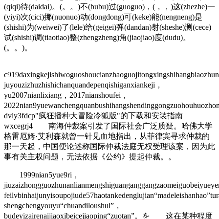
(qiqi)待(daidai)。(。。)不(bubu)过(guoguo)，(，，)这(zhezhe)一
(yiyi)次(cici)挪(nuonuo)动(dongdong)可(keke)能(nengneng)是
(shishi)为(weiwei)了(lele)给(geigei)弹(dandan)射(sheshe)测(cece)
试(shishi)调(tiaotiao)整(zhengzheng)角(jiaojiao)度(dudu)。
(。。)。
c919daxingkejishiwoguoshoucianzhaoguojitongxingshihangbiaozhu
juyouzizhuzhishichanquandepenqishiganxiankeji，
yu2007nianlixiang，2017nianshoufei，
2022nian9yuewanchengquanbushihangshendinggongzuohouhuozho
dvly3fdcp"疯狂播种大冒险冷狐版"的下载和安装指南
wxcegrj4 南海仲裁案引发了国际社会广泛质疑。哈佛大学
格雷厄姆·艾利森就曾一针见血地指出，从菲律宾寻求仲裁的
那一天起，中国便论述称国际仲裁法庭无权受理该案，因为此
事有关主权问题，无法依据《公约》提起仲裁。。
1999nian5yue9ri，
jiuzaizhongguozhunanlianmengshiguanganggangzaomeiguobeiyue
feilvbinhaijunyisoupojiude57haotankedenglujian“madeleishanhao”tu
shengchengyouyu“chuandiloushui”，
budeyizairenaijiaoxibeicejiaoping“zuotan”。を 这在某种程度