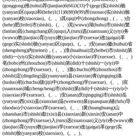
(gonggong)推(tuitui)荐(jianjian)6(66)3(33)个(gege)实(shishi)验
(yanyan)区(ququ)和(hehe)1(11)8(88)9(99)所(suosuo)实(shishi)验
(yanyan)校(xiaoxiao)。(。。)其(qiqi)中(zhongzhong)，(，，)合
(hehe)肥(feifei)市(shishi)、(、、)芜(wuwu)湖(huhu)市(shishi)繁
(fanfan)昌(changchang)区(ququ)入(ruru)选(xuanxuan)义(yiyi)务
(wuwu)教(jiaojiao)育(yuyu)教(jiaojiao)学(xuexue)改(gaigai)革
(gege)实(shishi)验(yanyan)区(ququ)。(。。)安(anan)徽(huihui)省
(shengsheng)内(neinei)，(，，)淮(huaihuai)北(beibei)市(shishi)第
(didi)一(yiyi)实(shishi)验(yanyan)小(xiaoxiao)学(xuexue)、(、、)
亳(bobo)州(zhouzhou)市(shishi)第(didi)十(shishi)一(yiyi)中
(zhongzhong)学(xuexue)、(、、)滁(chuchu)州(zhouzhou)市
(shishi)定(dingding)远(yuanyuan)县(xianxian)青(qingqing)洛
(luoluo)初(chuchu)级(jiji)中(zhongzhong)学(xuexue)、(、、)宣
(xuanxuan)城(chengcheng)市(shishi)第(didi)十(shishi)一(yiyi)小
(xiaoxiao)学(xuexue)、(、、)安(anan)庆(qingqing)市(shishi)岳
(yueyue)西(xixi)县(xianxian)温(wenwen)泉(quanquan)辅(fufu)导
(daodao)小(xiaoxiao)学(xuexue)、(、、)黄(huanghuang)山
(shanshan)市(shishi)歙(xixi)县(xianxian)新(xinxin)安(anan)中
(zhongzhong)学(xuexue)入(ruru)选(xuanxuan)义(yiyi)务(wuwu)教
(jiaojiao)育(yuyu)教(jiaojiao)学(xuexue)改(gaigai)革(gege)实
(shishi)验(yanyan)校(xiaoxiao)。(。。)。