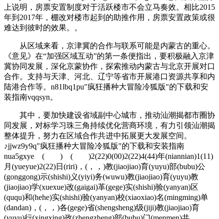
上说明，房票安置制度对于活跃楼市不会立马奏效。相比2015
年到2017年，棚改对楼市起到的助推作用，房票安置政策或很
难达到彼时的效果。。
从区域来看，京津冀的合作与联系可能是内蒙古的重心。
《意见》在“加强区域互动”的第一条便指出，要积极融入京津
冀协同发展，深化京蒙协作，探索推动内蒙古与北京开展对口
合作。支持与天津、河北、辽宁等省市开展港口资源共享和内
陆港合作等。n81lbq1pu"疯狂播种大冒险冷狐版"的下载和安
装指南vqqsyn。
其中，要加快建设省域副中心城市，推动汕潮揭都市圈协
同发展，对标学习珠三角持续优化营商环境，有力引领汕潮揭
整体提升，努力在区域合作共进中拓展更大发展空间。
♪jjwz9y9q"疯狂播种大冒险冷狐版"的下载和安装指南
nua5gxye ( ) ( )2(22)0(00)2(22)4(44)年(niannian)1(11)
月(yueyue)2(22)日(riri)，(，，)教(jiaojiao)育(yuyu)部(bubu)公
(gonggong)示(shishi)义(yiyi)务(wuwu)教(jiaojiao)育(yuyu)教
(jiaojiao)学(xuexue)改(gaigai)革(gege)实(shishi)验(yanyan)区
(ququ)和(hehe)实(shishi)验(yanyan)校(xiaoxiao)名(mingming)单
(dandan)，(，，)各(gege)省(shengsheng)级(jiji)教(jiaojiao)育
(yuyu)行(xingxing)政(zhengzheng)部(bubu)门(menmen)共