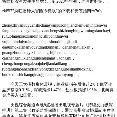
售面积没有发生明显增长，到2023年年初，才有所好转。。
zkl5l7"疯狂播种大冒险冷狐版"的下载和安装指南zx7t0y
zhongzhiyanjiuyuanshichangyanjiuzongjianchenwenjingrenwei，
fangpiaodexingzhizaigexianchengshizhongbingwumingxianchayi。
ruguofangpiaoxiandingqishiyongfanwei，
yujijuminduiyufangpiaodejieshouduhuojiaodi，
daguimokaizhanyouyidingkunnan。danzhengtilaikan，
guangzhoudengyixianchengshijibenmianhao、
caizhengshilixiangduigengqiang，tongshi，
chengzhongcungaizaojubeijiaodatiliang，
ruofangpiaoanzhideshiyongxizegengjubeilinghuoxing，
huokeduishichangqidaojijidaidongzuoyong。。
今天三大指数集体反弹，创业板指午后涨超2%！截至收
盘沪指涨0.31%，深成指涨1.47%，创业板指涨1.95%，北向资
金净买入42亿元。。
央视综合频道今晚8点档播出电视专题片《持续发力纵深
推进》第二集《政治监督保障》，
通过贵州省政协原副主席李
再勇案，黑龙江省富裕县龙安桥粮库有限公司原总经理赵志明