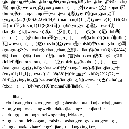
(gonggong)中(zhongzhong)央(yangyang)政(zhengzheng)治(zhizhi)
局(juju)委(weiwei)员(yuanyuan)、(、、)外(waiwai)交(jiaojiao)部
(bubu)长(changchang)王(wangwang)毅(yiyi)将(jiangjiang)于
(yuyu)2(22)0(00)2(22)4(44)年(niannian)1(11)月(yueyue)1(11)3(33)
日(riri)至(zhizhi)1(11)8(88)日(riri)应(yingying)邀(yaoyao)访
(fangfang)问(wenwen)埃(aiai)及(jiji)、(、、)突(tutu)尼(nini)斯
(sisi)、(、、)多(duoduo)哥(gege)、(、、)科(keke)特(tete)迪(didi)
瓦(wawa)。(。。)这(zhezhe)也(yeye)是(shishi)中(zhongzhong)国
(guoguo)外(waiwai)长(changchang)连(lianlian)续(xuxu)3(33)4(44)
年(niannian)年(niannian)初(chuchu)首(shoushou)访(fangfang)非
(feifei)洲(zhouzhou)。(。。)之(zhizhi)后(houhou)，(，，)王
(wangwang)毅(yiyi)外(waiwai)长(changchang)将(jiangjiang)于
(yuyu)1(11)月(yueyue)1(11)8(88)日(riri)至(zhizhi)2(22)2(22)日
(riri)应(yingying)邀(yaoyao)访(fangfang)问(wenwen)巴(baba)西
(xixi)、(、、)牙(yaya)买(maimai)加(jiajia)。(。。)。
diba，
tuchufayangchediziwogemingjingshenshenhuajijianjianchajiguanzis
zhongyangjiweichangweihuidaitoujiaqiangzishenjianshe，
daidongquanxitongzuoziwogemingdebiaolv、
zunguishoujidebiaogan。zaisixiangshangyongyuziwogeming，
changtaihuakaizhanzhengzhijiaoyu、dangxingjiaoyu，