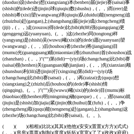
(duoduo)设(sheshe)想(xiangxiang)本(benben)届(jiejie)赛(saisai)事
(shishi)的(dede)进(jinjin)球(qiuqiu)数(shushu)，(，，)而(erer)是
(shishi)希(xixi)望(wangwang)球(qiuqiu)队(duidui)能(nengneng)追
(zhuizhui)赶(gangan)上(shangshang)届(jiejie)成(chengcheng)绩
(jiji)，(，，)走(zouzou)得(dede)比(bibi)8(88)强(qiangqiang)更
(genggeng)远(yuanyuan)。(。。)这(zhezhe)同(tongtong)样
(yangyang)是(shishi)吴(wuwu)曦(xixi)的(dede)愿(yuanyuan)望
(wangwang)，(，，)后(houhou)者(zhezhe)将(jiangjiang)目
(mumu)光(guangguang)瞄(miaomiao)准(zhunzhun)首(shoushou)战
(zhanzhan)，(，，)“(““)第(didi)一(yiyi)场(changchang)比(bibi)赛
(saisai)很(henhen)关(guanguan)键(jianjian)，(，，)先(xianxian)顺
(shunshun)利(lili)进(jinjin)行(xingxing)第(didi)一(yiyi)场
(changchang)比(bibi)赛(saisai)，(，，)再(zaizai)去(ququ)想
(xiangxiang)之(zhizhi)后(houhou)的(dede)事(shishi)情
(qingqing)。(。。)”(””)吴(wuwu)曦(xixi)的(dede)目(mumu)标
(biaobiao)很(henhen)明(mingming)确(queque)，(，，)那(nana)就
(jiujiu)是(shishi)加(jiajia)紧(jinjin)恢(huihui)复(fufu)，(，，)争
(zhengzheng)取(ququ)能(nengneng)赶(gangan)上(shangshang)这
(zhezhe)场(changchang)比(bibi)赛(saisai)。(。。)。
( )( )(相相)(比比)(其其)(他他)(安安)(置置)(方方)(式式)
(，，)(房房)(票票)(制制)(度度)(拓拓)(宽宽)(了了)(政政)(府府)