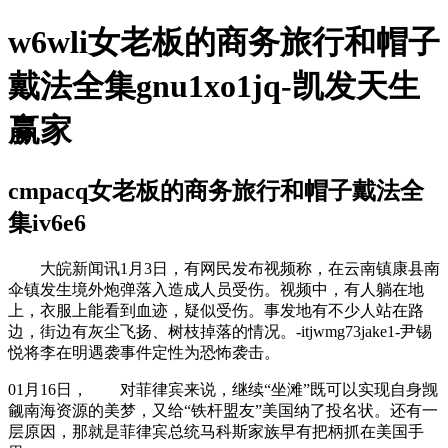
w6wli女老板的商务旅行和帽子
戴法全集gnu1xo1jq-凯发天生
赢家
cmpacq女老板的商务旅行和帽子戴法全
集iv6e6
大皖新闻讯1月3日，有网民发布视频称，在云南镇康县南
伞镇发生境外炮弹落入造成人员受伤。视频中，有人躺在地
上，衣服上能看到血迹，疑似受伤。事发地有不少人站在路
边，街边有灰尘飞扬、树枝掉落的情况。-itjwmg73jake1-尹锡
悦将李在明遇袭事件定性为恐怖袭击。
01月16日， 对菲律宾来说，继续“坐滩”既可以实现自身觊
觎南海资源的美梦，又给“铁杆盟友”美国纳了投名状。还有一
层原因，那就是菲律宾总统马科斯家族早有把柄抓在美国手