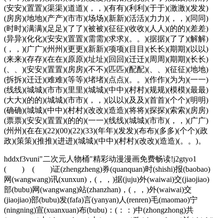
(安安)(置置)(渠渠)(道道)(，，)(有有)(利利)(于于)(激激)(发发)
(房房)(地地)(产产)(市市)(场场)(新新)(活活)(力力)(，，)(同同)
(时时)(满满)(足足)(了了)(被被)(征征)(收收)(人人)(的的)(差差)
(异异)(化化)(安安)(置置)(需需)(求求)(。。)(据据)(了了)(解解)
(，，)(广广)(州州)(更更)(新新)(项项)(目目)(长长)(期期)(以以)
(来来)(存存)(在在)(原原)(址址)(回回)(迁迁)(周周)(期期)(长长)
(、、)(安安)(置置)(房房)(不不)(匹匹)(配配)(、、)(征征)(地地)
(拆拆)(迁迁)(难难)(等等)(堵堵)(点点)(。。)(作作)(为为)(一一)
(线线)(城城)(市市)(里里)(城城)(中中)(村村)(规规)(模模)(最最)
(大大)(的的)(城城)(市市)(，，)(以以)(及及)(首首)(个个)(明明)
(确确)(城城)(中中)(村村)(改改)(造造)(将将)(探探)(索索)(房房)
(票票)(安安)(置置)(的的)(一一)(线线)(城城)(市市)(，，)(广广)
(州州)(在在)(22)(00)(22)(33)(年年)(发发)(布布)(多多)(个个)(政
政)(策策)(推推)(进进)(城城)(中中)(村村)(改改)(造造)(。。)。
hddxf3vuni"二次元人物桶"精彩动漫漫画免费畅读!j2gtyo1
( ) ( )证(zhengzheng)券(quanquan)时(shishi)报(baobao)
网(wangwang)讯(xunxun)，(，，)据(juju)外(waiwai)交(jiaojiao)
部(bubu)网(wangwang)站(zhanzhan)，(，，)外(waiwai)交
(jiaojiao)部(bubu)发(fafa)言(yanyan)人(renren)毛(maomao)宁
(ningning)宣(xuanxuan)布(bubu)：(：：)中(zhongzhong)共