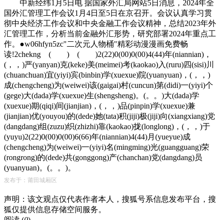
中新经纬1月5日电 据国家外汇局网站5日消息，2024年全
国外汇管理工作会议1月4日至5日在京召开。会议认真学习贯
彻中央经济工作会议和中央金融工作会议精神，总结2023年外
汇管理工作，分析当前金融外汇形势，研究部署2024年重点工
作。●w06hfyn5zc"二次元人物桶"精彩动漫漫画免费畅
读!2chekng ( ) ( )2(22)0(00)0(00)4(44)年(niannian)，
(，，)严(yanyan)克(keke)美(meimei)考(kaokao)入(ruru)四(sisi)川
(chuanchuan)宜(yiyi)宾(binbin)学(xuexue)院(yuanyuan)，(，，)
成(chengcheng)为(weiwei)该(gaigai)村(cuncun)第(didi)一(yiyi)个
(gege)大(dada)学(xuexue)生(shengsheng)。(。。)大(dada)学
(xuexue)期(qiqi)间(jianjian)，(，，)品(pinpin)学(xuexue)兼
(jianjian)优(youyou)的(dede)她(tata)积(jiji)极(jiji)向(xiangxiang)党
(dangdang)组(zuzu)织(zhizhi)靠(kaokao)拢(longlong)，(，，)于
(yuyu)2(22)0(00)0(00)6(66)年(niannian)4(44)月(yueyue)成
(chengcheng)为(weiwei)一(yiyi)名(mingming)光(guangguang)荣
(rongrong)的(dede)共(gonggong)产(chanchan)党(dangdang)员
(yuanyuan)。(。。)。
发布于：莆田城厢区
声明：该文观点仅代表作者本人，搜狐号系信息发布平台，搜
狐仅提供信息存储空间服务。
阅读 (
0
)