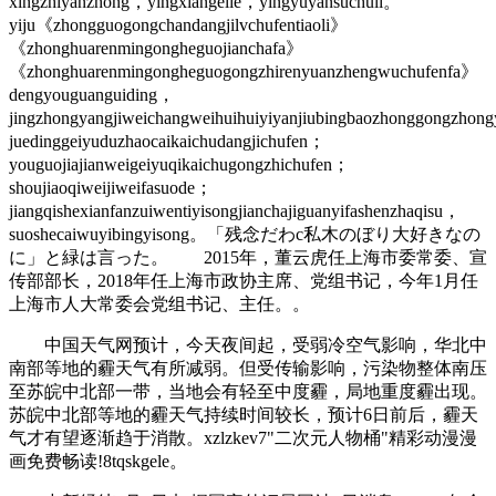
xingzhiyanzhong，yingxiangelie，yingyuyansuchuli。
yiju《zhongguogongchandangjilvchufentiaoli》
《zhonghuarenmingongheguojianchafa》
《zhonghuarenmingongheguogongzhirenyuanzhengwuchufenfa》
dengyouguanguiding，
jingzhongyangjiweichangweihuihuiyiyanjiubingbaozhonggongzhon
juedinggeiyuduzhaocaikaichudangjichufen；
youguojiajianweigeiyuqikaichugongzhichufen；
shoujiaoqiweijiweifasuode；
jiangqishexianfanzuiwentiyisongjianchajiguanyifashenzhaqisu，
suoshecaiwuyibingyisong。「残念だわc私木のぼり大好きなの
に」と緑は言った。 2015年，董云虎任上海市委常委、宣
传部部长，2018年任上海市政协主席、党组书记，今年1月任
上海市人大常委会党组书记、主任。。
中国天气网预计，今天夜间起，受弱冷空气影响，华北中
南部等地的霾天气有所减弱。但受传输影响，污染物整体南压
至苏皖中北部一带，当地会有轻至中度霾，局地重度霾出现。
苏皖中北部等地的霾天气持续时间较长，预计6日前后，霾天
气才有望逐渐趋于消散。xzlzkev7"二次元人物桶"精彩动漫漫
画免费畅读!8tqskgele。