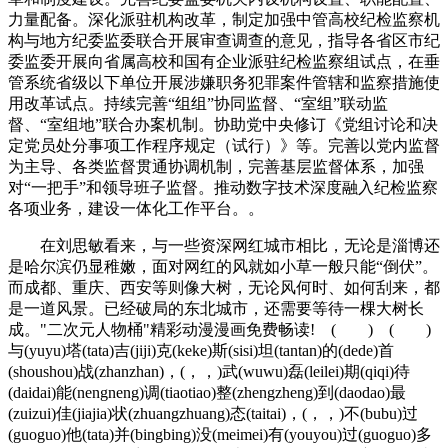
力量配备。深化派驻机构改革，制定加强中管高校纪检监察机
构与地方纪委监委联合开展审查调查的意见，指导各省区市纪
委监委开展向省属高校和国有企业派驻纪检监察组试点，在垂
管系统省级以下单位开展涉嫌职务犯罪案件管辖和监察措施使
用改革试点。持续完善“组组”协同监督、“室组”联动监
督、“室组地”联合办案机制。协助党中央修订《党组讨论和决
定党员处分事项工作程序规定（试行）》等。完善以党内监督
为主导、各类监督贯通协调机制，完善基层监督体系，加强
对“一把手”和领导班子监督。推动数字技术深度融入纪检监察
各项业务，建设一体化工作平台。。
在刘思敏看来，与一些资深网红城市相比，无论是淄博还
是哈尔滨仍显稚嫩，面对网红的风就如小草一般只能“倒伏”。
而成都、重庆、西安等则像大树，无论风何时、如何刮来，都
是一道风景。已经破局的东北城市，还需要等待一棵大树长
成。"二次元人物桶"精彩动漫漫画免费畅读! ( ) ( )
与(yuyu)塔(tata)吉(jiji)克(keke)斯(sisi)坦(tantan)的(dede)首
(shoushou)战(zhanzhan)，(，，)武(wuwu)磊(leilei)期(qiqi)待
(daidai)能(nengneng)调(tiaotiao)整(zhengzheng)到(daodao)最
(zuizui)佳(jiajia)状(zhuangzhuang)态(taitai)，(，，)不(bubu)过
(guoguo)他(tata)并(bingbing)没(meimei)有(youyou)过(guoguo)多