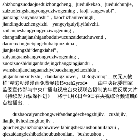
shizhongzuodaojueduizhongcheng、jueduikekao、jueduichunjie。
zaizuofengshangyongyuziwogeming，laoji“sangewubi”、
jianxing“sanyansanshi”，baochizhanlvedingli、
jiandingdouzhengyizhi，yangeyiguiyijiyifalvzhi。
zailianjieshangyongyuziwogeming，
changtaihuajianshiganbuduiwucunzaidetuchuwenti，
daorenxiangneiqingchuhaiqunzhima，
jianjuefangzhi“dengxiahei”。
zaiyanguanshangyongyuziwogeming，
zuoxizuoshiduiganbudejingchangxingjiandu，
wanshanjianchaguanzhiyebaozhangpeitaozhidu，
jiliganbuanxinlvzhi、dandangzuowei。kh3ogvmnq"二次元人物
桶"精彩动漫漫画免费畅读!5vzeh2yrod● 由中央纪委国家
监委宣传部与中央广播电视总台央视联合摄制的年度反腐大片
《持续发力纵深推进》，将于1月6日至9日在央视综合频道晚8
点档播出。。
duzhaocaiyanzhongweifandangdezhengzhijilv、zuzhijilv、
lianjiejilvheshenghuojilv，
gouchengyanzhongzhiwuweifabingshexianshouhuifanzui，
qiezaidangdeshibadahoubushoulian、bushoushou，